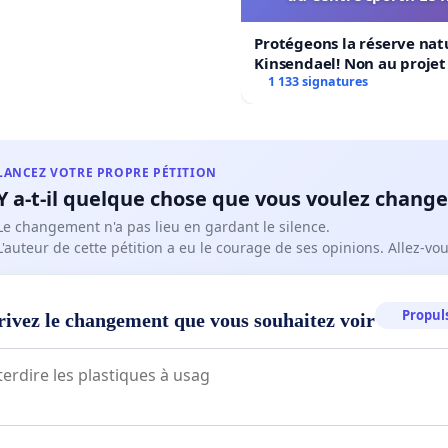
Protégeons la réserve nat
Kinsendael! Non au proje
Centre sportif Le Roseau!
1 133 signatures
LANCEZ VOTRE PROPRE PÉTITION
Y a-t-il quelque chose que vous voulez change
Le changement n'a pas lieu en gardant le silence.
L'auteur de cette pétition a eu le courage de ses opinions. Allez-v
Propuls
rivez le changement que vous souhaitez voir