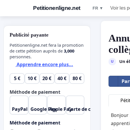
Petitionenligne.net
Voir les p
FR ▼
Publicité payante
Annu
Petitionenligne.net fera la promotion
collè
de cette pétition auprès de
3,000
personnes.
Un é
U
Apprendre encore plus...
5 €
10 €
20 €
40 €
80 €
Par
Méthode de paiement
Péti
PayPal
Google Pay
Apple Pay
Carte de crédit
Bonjour 
Méthode de paiement
apprenti