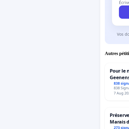
Écriv
Vos d
Autres pétit
Pour le 
Geenens
838 sign
838 Signa
7 Aug 20
Préserve
Marais 
273 sign