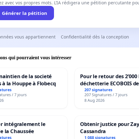
ez avec vos propres mots. L’IA rédigera une pétition percutante po
Générer la pétition
onnées vous appartiennent
Confidentialité dès la conception
ions qui pourraient vous intéresser
maintien de la societé
Pour le retour des 2’000 
 à la Houppe à Flobecq
déchetterie ECOBOIS de
atures
207 signatures
tures / 7 jours
207 Signatures / 7 jours
26
8 Aug 2026
r intégralement le
Obtenir justice pour Za
de la Chaussée
Cassandra
atures
1 088 signatures