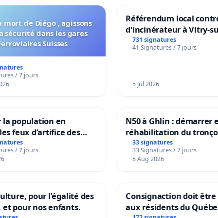
Référendum local contre
a mort de Diégo , agissons
d'incinérateur à Vitry-s
a sécurité dans les gares
731 signatures
Ferroviaires Suisses
41 Signatures / 7 jours
gnatures
ures / 7 jours
026
5 Jul 2026
 la population en
N50 à Ghlin : démarrer e
les feux d’artifice des
réhabilitation du tronç
gnatures
33 signatures
ures / 7 jours
33 Signatures / 7 jours
26
8 Aug 2026
ulture, pour l'égalité des
Consignaction doit être
 et pour nos enfants.
aux résidents du Québe
atures
172 signatures