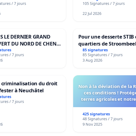
tures / 7 jours
105 Signatures / 7 jours
6
22 Jul 2026
S LE DERNIER GRAND
Pour une desserte STIB 
VERT DU NORD DE CHENE-
quartiers de Stroombee
IES
Beauval - Voor een MIV
atures
85 signatures
ures / 7 jours
85 Signatures / 7 jours
bediening van de wijke
26
3 Aug 2026
Strombeek en Het Voor
a criminalisation du droit
Non à la déviation de la
fester à Neuchâtel
ces conditions ! Protég
atures
terres agricoles et notr
ures / 7 jours
vie !
425 signatures
48 Signatures / 7 jours
26
9 Nov 2025