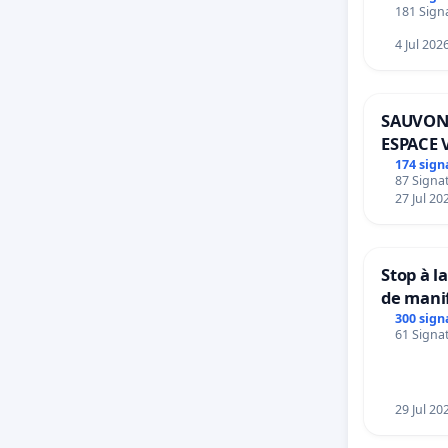
181 Signa
4 Jul 202
SAUVON
ESPACE 
BOUGER
174 sign
87 Signat
27 Jul 20
Stop à l
de mani
300 sign
61 Signat
29 Jul 20