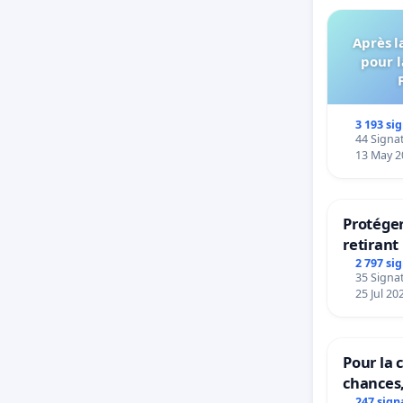
Après l
pour l
3 193 si
44 Signat
13 May 2
Protéger
retirant 
rayons
2 797 si
35 Signat
25 Jul 20
Pour la c
chances,
247 sign