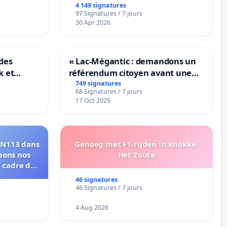
4 149 signatures
97 Signatures / 7 jours
30 Apr 2026
des
« Lac-Mégantic : demandons un
k et
référendum citoyen avant une
B-
transformation irréversible de
749 signatures
68 Signatures / 7 jours
n
notre territoire »
17 Oct 2025
 RN113 dans
Genoeg met F1-rijden in Knokke-
eons nos
Het Zoute
e cadre de
46 signatures
46 Signatures / 7 jours
4 Aug 2026