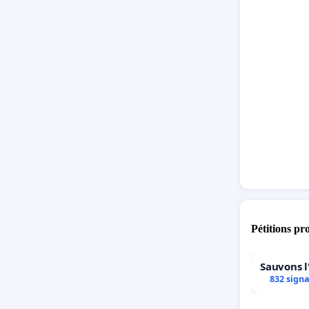
Pétitions pr
Sauvons l
832 sign