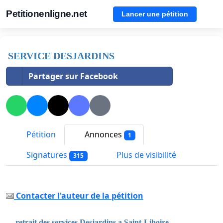
Petitionenligne.net
Lancer une pétition
SERVICE DESJARDINS
Partager sur Facebook
Pétition
Annonces
1
Signatures
Plus de visibilité
315
Contacter l'auteur de la pétition
retrait des services Desjardins a Saint-Liboire