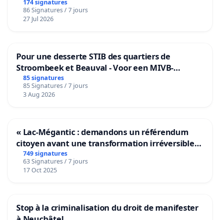
174 signatures
86 Signatures / 7 jours
27 Jul 2026
Pour une desserte STIB des quartiers de
Stroombeek et Beauval - Voor een MIVB-
bediening van de wijken Strombeek en Het
85 signatures
85 Signatures / 7 jours
Voor
3 Aug 2026
« Lac-Mégantic : demandons un référendum
citoyen avant une transformation irréversible
de notre territoire »
749 signatures
63 Signatures / 7 jours
17 Oct 2025
Stop à la criminalisation du droit de manifester
à Neuchâtel