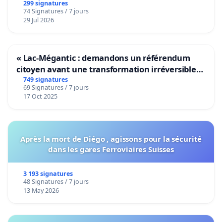
299 signatures
74 Signatures / 7 jours
29 Jul 2026
« Lac-Mégantic : demandons un référendum
citoyen avant une transformation irréversible
de notre territoire »
749 signatures
69 Signatures / 7 jours
17 Oct 2025
Après la mort de Diégo , agissons pour la sécurité
dans les gares Ferroviaires Suisses
3 193 signatures
48 Signatures / 7 jours
13 May 2026