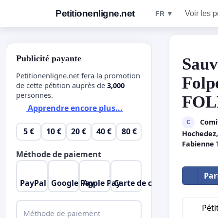
Petitionenligne.net
Voir les p
FR ▼
Publicité payante
Sauv
Petitionenligne.net fera la promotion
Folp
de cette pétition auprès de
3,000
personnes.
FOL
Apprendre encore plus...
Comit
C
5 €
10 €
20 €
40 €
80 €
Hochedez,
Fabienne T
Méthode de paiement
Par
PayPal
Google Pay
Apple Pay
Carte de crédit
Péti
Méthode de paiement