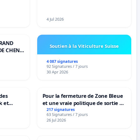
4 Jul 2026
GRAND
Soutien à la Viticulture Suisse
DE CHENE-
4 087 signatures
92 Signatures / 7 jours
30 Apr 2026
des
Pour la fermeture de Zone Bleue
k et
et une vraie politique de sortie de
B-
la dépendance
217 signatures
63 Signatures / 7 jours
n
26 Jul 2026