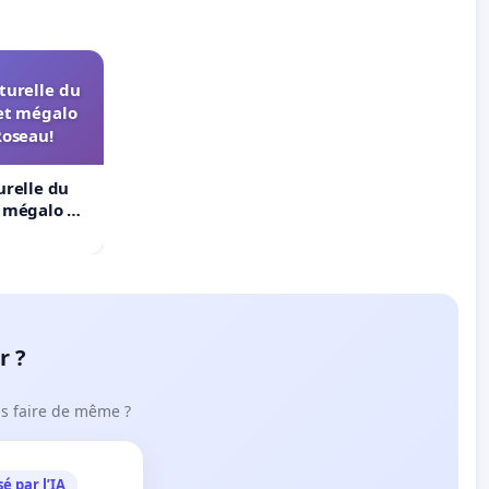
turelle du
et mégalo
Roseau!
urelle du
t mégalo du
r ?
ous faire de même ?
é par l’IA