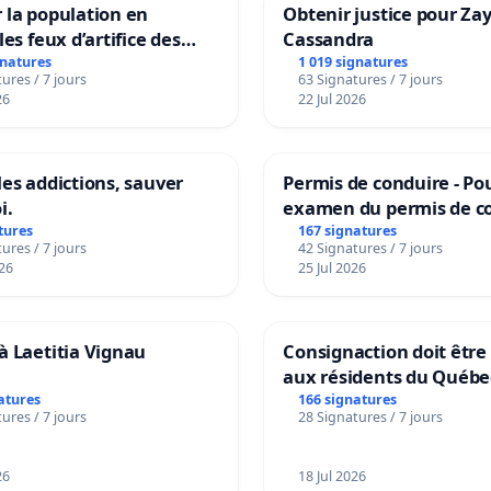
 la population en
Obtenir justice pour Za
les feux d’artifice des
Cassandra
gnatures
1 019 signatures
ures / 7 jours
63 Signatures / 7 jours
26
22 Jul 2026
les addictions, sauver
Permis de conduire - Po
i.
examen du permis de c
accessible dans plusieu
tures
167 signatures
ures / 7 jours
42 Signatures / 7 jours
à Bruxelles
26
25 Jul 2026
à Laetitia Vignau
Consignaction doit être
aux résidents du Québe
atures
166 signatures
ures / 7 jours
28 Signatures / 7 jours
26
18 Jul 2026