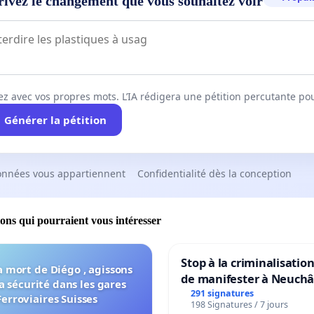
rivez le changement que vous souhaitez voir
ez avec vos propres mots. L’IA rédigera une pétition percutante po
Générer la pétition
onnées vous appartiennent
Confidentialité dès la conception
ions qui pourraient vous intéresser
Stop à la criminalisation
a mort de Diégo , agissons
de manifester à Neuchâ
a sécurité dans les gares
291 signatures
Ferroviaires Suisses
198 Signatures / 7 jours