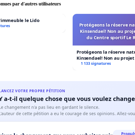
omues par d'autres utilisateurs
'immeuble le Lido
Protégeons la réserve na
atures
Kinsendael! Non au proj
du Centre sportif Le 
Protégeons la réserve nat
Kinsendael! Non au proje
Centre sportif Le Roseau!
1 133 signatures
LANCEZ VOTRE PROPRE PÉTITION
Y a-t-il quelque chose que vous voulez change
Le changement n'a pas lieu en gardant le silence.
L'auteur de cette pétition a eu le courage de ses opinions. Allez-v
Propuls