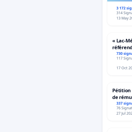
3 172 si
314 Signa
13 May 2
« Lac-M
référen
transfor
730 sign
117 Signa
notre ter
17 Oct 2
Pétitio
de rému
panifiab
337 sign
76 Signat
sur la t
27 Jul 20