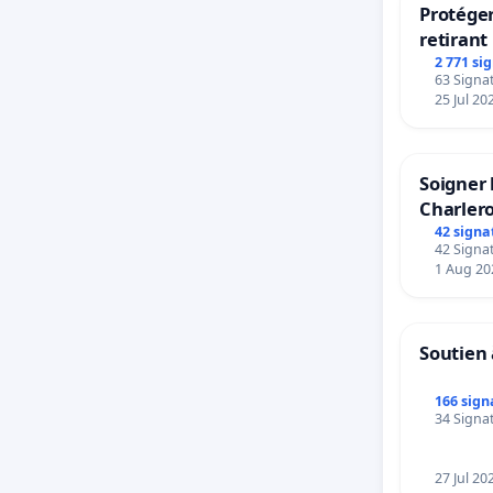
Protéger
retirant 
rayons
2 771 si
63 Signat
25 Jul 20
Soigner 
Charlero
42 signa
42 Signat
1 Aug 20
Soutien 
166 sign
34 Signat
27 Jul 20