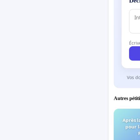
Déc
Écriv
Vos d
Autres pétit
Après l
pour l