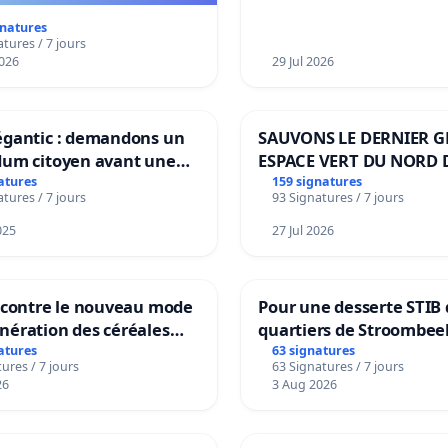
gnatures
tures / 7 jours
026
29 Jul 2026
égantic : demandons un
SAUVONS LE DERNIER 
dum citoyen avant une
ESPACE VERT DU NORD 
mation irréversible de
BOUGERIES
atures
159 signatures
tures / 7 jours
93 Signatures / 7 jours
ritoire »
025
27 Jul 2026
n contre le nouveau mode
Pour une desserte STIB 
nération des céréales
quartiers de Stroombee
les de Swiss granum basé
Beauval - Voor een MIV
atures
63 signatures
ures / 7 jours
63 Signatures / 7 jours
eneur en protéines
bediening van de wijke
26
3 Aug 2026
Strombeek en Het Voor