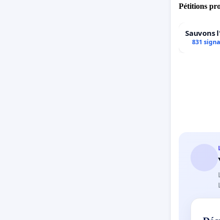
Pétitions pr
Sauvons l
831 sign