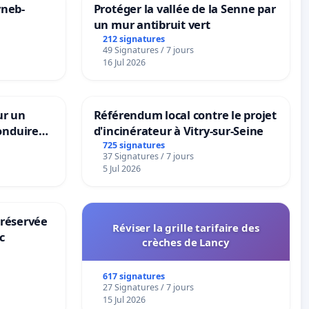
yneb-
Protéger la vallée de la Senne par
un mur antibruit vert
212 signatures
49 Signatures / 7 jours
16 Jul 2026
ur un
Référendum local contre le projet
onduire
d'incinérateur à Vitry-sur-Seine
rs langues
725 signatures
37 Signatures / 7 jours
5 Jul 2026
 réservée
Réviser la grille tarifaire des
c
crèches de Lancy
617 signatures
27 Signatures / 7 jours
15 Jul 2026