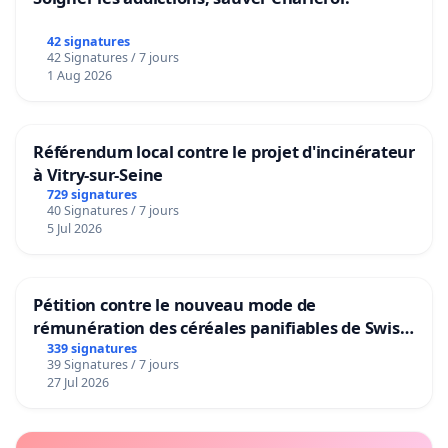
42 signatures
42 Signatures / 7 jours
1 Aug 2026
Référendum local contre le projet d'incinérateur
à Vitry-sur-Seine
729 signatures
40 Signatures / 7 jours
5 Jul 2026
Pétition contre le nouveau mode de
rémunération des céréales panifiables de Swiss
granum basé sur la teneur en protéines
339 signatures
39 Signatures / 7 jours
27 Jul 2026