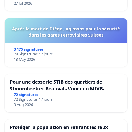
27 Jul 2026
Après la mort de Diégo , agissons pour la sécurité
dans les gares Ferroviaires Suisses
3 175 signatures
78 Signatures / 7 jours
13 May 2026
Pour une desserte STIB des quartiers de
Stroombeek et Beauval - Voor een MIVB-
bediening van de wijken Strombeek en Het
72 signatures
72 Signatures / 7 jours
Voor
3 Aug 2026
Protéger la population en retirant les feux