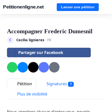
Petitionenligne.net
Lancer une pétition
Accompagner Frederic Dumesnil
Cecilia lignieres
· FR
C
Partager sur Facebook
Pétition
Signatures
7
Plus de visibilité
Nous appelons chacun d'entre vous, peuple