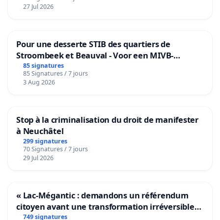
27 Jul 2026
Pour une desserte STIB des quartiers de
Stroombeek et Beauval - Voor een MIVB-
bediening van de wijken Strombeek en Het
85 signatures
85 Signatures / 7 jours
Voor
3 Aug 2026
Stop à la criminalisation du droit de manifester
à Neuchâtel
299 signatures
70 Signatures / 7 jours
29 Jul 2026
« Lac-Mégantic : demandons un référendum
citoyen avant une transformation irréversible
de notre territoire »
749 signatures