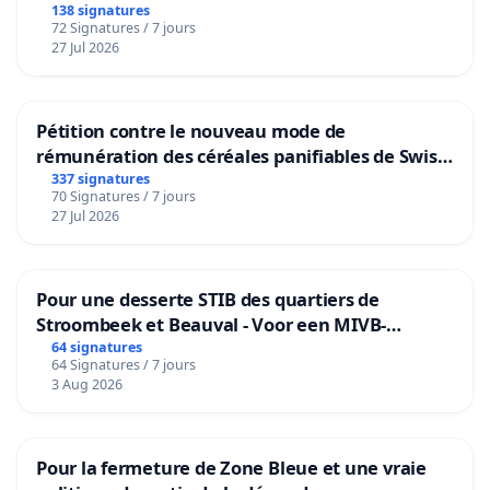
138 signatures
72 Signatures / 7 jours
27 Jul 2026
Pétition contre le nouveau mode de
rémunération des céréales panifiables de Swiss
granum basé sur la teneur en protéines
337 signatures
70 Signatures / 7 jours
27 Jul 2026
Pour une desserte STIB des quartiers de
Stroombeek et Beauval - Voor een MIVB-
bediening van de wijken Strombeek en Het
64 signatures
64 Signatures / 7 jours
Voor
3 Aug 2026
Pour la fermeture de Zone Bleue et une vraie