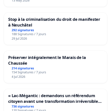
13 May 2026
Stop à la criminalisation du droit de manifester
à Neuchâtel
292 signatures
188 Signatures / 7 jours
29 Jul 2026
Préserver intégralement le Marais de la
Chaussée
214 signatures
154 Signatures / 7 jours
4 Jul 2026
« Lac-Mégantic : demandons un référendum
citoyen avant une transformation irréversible
de notre territoire »
736 signatures
120 Signatures / 7 jours