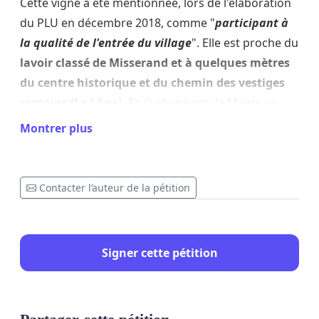
Cette vigne a été mentionnée, lors de l'élaboration
du PLU en décembre 2018, comme "
participant à
la qualité de l'entrée du village
". Elle est proche du
lavoir classé de Misserand
et à quelques mètres
du centre historique et du chemin des vestiges
romains (La Lône).
En l'urbanisant, la Mairie va
détruire l'identité de ce site naturel refuge de
Montrer plus
multiples oiseaux dont des migrateurs : Huppes
fasciées, Pigeons ramiers...
Contacter l’auteur de la pétition
Les futures constructions avec étage créeront un
mur obturateur brisant le visuel, la bio diversité et
la régulation des eaux de pluies (actuellement
Signer cette pétition
8300m2 d'éponge naturelle
) qui ne pourront être
complètement compensée par un futur bassin de
régulation au vue de la configuration du terrain
mettant ainsi en danger le proche voisinage en