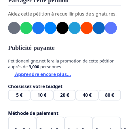
Partager cette pétition
contrebas.
Aidez cette pétition à recueillir plus de signatures.
Le Plan Local d'Urbanisme (PLU) du village est en
cours de révision, le futur
zonage met cette parcelle en zone dense
de construction. Il faut agir vite pour stopper
Publicité payante
ce projet. Nous avons besoin d'un maximum de
signatures pour influencer le commissaire
Petitionenligne.net fera la promotion de cette pétition
auprès de
3,000
personnes.
enquêteur et les diverses administrations
Apprendre encore plus...
intervenantes afin de faire classer
définitivement cette parcelle en zone agricole
.
Choisissez votre budget
5 €
10 €
20 €
40 €
80 €
MERCI DE SIGNER CETTE PETITION POUR
SOUTENIR NOTRE COLLECTIF ET FAIRE ECHOUER
CE PROJET.
Méthode de paiement