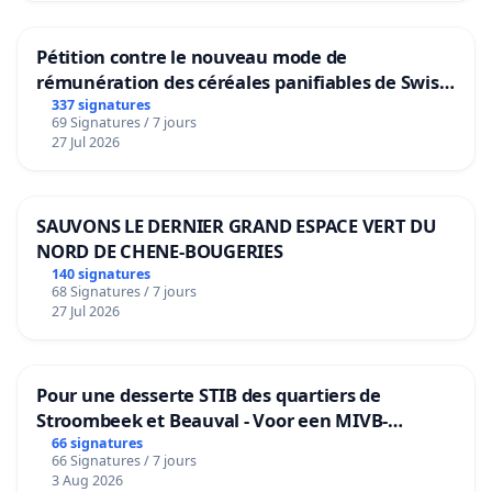
Pétition contre le nouveau mode de
rémunération des céréales panifiables de Swiss
granum basé sur la teneur en protéines
337 signatures
69 Signatures / 7 jours
27 Jul 2026
SAUVONS LE DERNIER GRAND ESPACE VERT DU
NORD DE CHENE-BOUGERIES
140 signatures
68 Signatures / 7 jours
27 Jul 2026
Pour une desserte STIB des quartiers de
Stroombeek et Beauval - Voor een MIVB-
bediening van de wijken Strombeek en Het
66 signatures
66 Signatures / 7 jours
Voor
3 Aug 2026