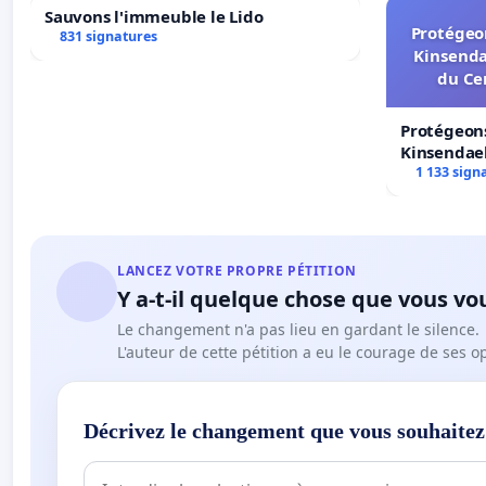
Sauvons l'immeuble le Lido
Protégeon
831 signatures
Kinsenda
Overeenkomstig de wet-Moureaux van 30/7/1981 tot bes
du Ce
homofobie tegen een persoon of een gemeenschap dien
wegens schending van de nagedachtenis van de strijder
Protégeons
en vergrijp tegen onze democratische waarden.
Kinsendael
Centre spo
1 133 sign
"Elke vorm van minachting, als die in de politiek gebeurt
Camus
-----------------------------------------------------------------------------------
LANCEZ VOTRE PROPRE PÉTITION
Y a-t-il quelque chose que vous vo
De lijst met ondertekenaars van deze petitie is samengevo
neergelegd door Zoubida Jellab. Ze is als nieuw element toeg
Le changement n'a pas lieu en gardant le silence.
L'auteur de cette pétition a eu le courage de ses o
gehecht zijn aan de democratische waarden.
Het is vanzelfsprekend altijd mogelijk en zelfs wenselijk om z
ze zal dan nog meer gewicht in de schaal leggen bij de beha
Décrivez le changement que vous souhaitez
Isabelle Marchal, Burger
Brussel