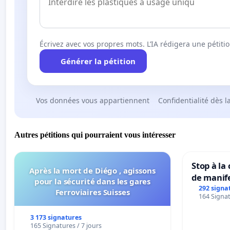
Écrivez avec vos propres mots. L’IA rédigera une pétiti
Générer la pétition
Vos données vous appartiennent
Confidentialité dès l
Autres pétitions qui pourraient vous intéresser
Stop à la
Après la mort de Diégo , agissons
de manif
pour la sécurité dans les gares
292 signa
Ferroviaires Suisses
164 Signat
3 173 signatures
165 Signatures / 7 jours