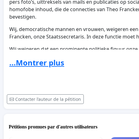
pers foto’s, uittreksels van mails en publicaties op soc
homofobe inhoud, die de connecties van Theo Francke
bevestigen.
Wij, democratische mannen en vrouwen, weigeren een m
Francken, onze Staatssecretaris. In deze functie moet h
Wij weigeren dat een prominente politieke figuur onze 
tussen alle burgers aantast met zijn volledig bewuste v
...Montrer plus
Wij veroordelen de verklaringen die voor angst, haat e
Rechten van de Mens ten zeerste waardeert, verdient b
elkaar opzetten.
Wij weigeren een justitie met twee snelheden, die de
Contacter l’auteur de la pétition
met de misdrijven gepleegd door de vertegenwoordigers
van de houdingen en uitlatingen van Theo Francken, voor
Staatsecretaris voor Asiel en Migratie beslissingen za
buitenlandse afkomst, die in een situatie van wanhoop e
Pétitions promues par d'autres utilisateurs
eisen zijn ontslag.