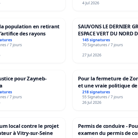
6
4 Jul 2026
la population en retirant
SAUVONS LE DERNIER G
’artifice des rayons
ESPACE VERT DU NORD D
BOUGERIES
natures
145 signatures
res / 7 jours
70 Signatures / 7 jours
6
27 Jul 2026
ustice pour Zayneb-
Pour la fermeture de Zo
a
et une vraie politique de
la dépendance
natures
218 signatures
res / 7 jours
55 Signatures / 7 jours
6
26 Jul 2026
m local contre le projet
Permis de conduire - Pou
ateur à Vitry-sur-Seine
examen du permis de co