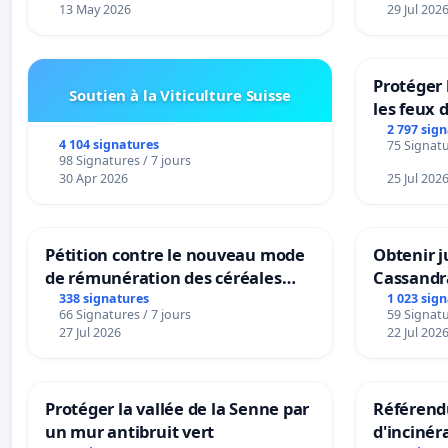
13 May 2026
29 Jul 202
Protéger 
Soutien à la Viticulture Suisse
les feux d
2 797 sig
4 104 signatures
75 Signatu
98 Signatures / 7 jours
30 Apr 2026
25 Jul 202
Pétition contre le nouveau mode
Obtenir j
de rémunération des céréales
Cassandr
panifiables de Swiss granum basé
338 signatures
1 023 sig
66 Signatures / 7 jours
59 Signatu
sur la teneur en protéines
27 Jul 2026
22 Jul 202
Protéger la vallée de la Senne par
Référendu
un mur antibruit vert
d'incinér