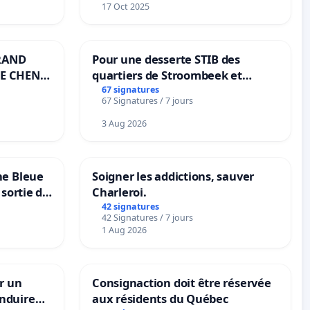
17 Oct 2025
RAND
Pour une desserte STIB des
E CHENE-
quartiers de Stroombeek et
Beauval - Voor een MIVB-
67 signatures
67 Signatures / 7 jours
bediening van de wijken
Strombeek en Het Voor
3 Aug 2026
ne Bleue
Soigner les addictions, sauver
 sortie de
Charleroi.
42 signatures
42 Signatures / 7 jours
1 Aug 2026
r un
Consignaction doit être réservée
nduire
aux résidents du Québec