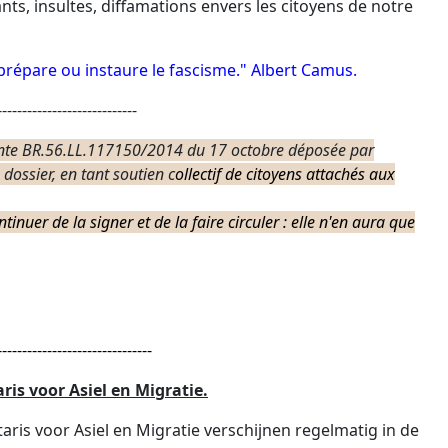
s, insultes, diffamations envers les citoyens de notre
, prépare ou instaure le fascisme." Albert Camus.
----------------------------
 plainte BR.56.LL.117150/2014 du 17 octobre déposée par
dossier, en tant soutien c
ollectif de citoyens attachés aux
inuer de la signer et de la faire circuler : elle n'en aura que
-------------------------------
ris voor Asiel en Migratie.
aris voor Asiel en Migratie verschijnen regelmatig in de