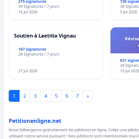
215 signatures
726 signa
39 Signatures / 7 jours
38 Signatu
16 Jul 2026
5 Jul 2026
Soutien à Laetitia Vignau
Révise
167 signatures
28 Signatures / 7 jours
621 signa
28 Signatu
27 Jul 2026
15 Jul 202
1
2
3
4
5
6
7
»
Petitionenligne.net
Nous hébergeons gratuitement les pétitions en ligne. Créez une pétitio
utilisant notre service puissant ! Nos pétitions sont mentionnées tous l