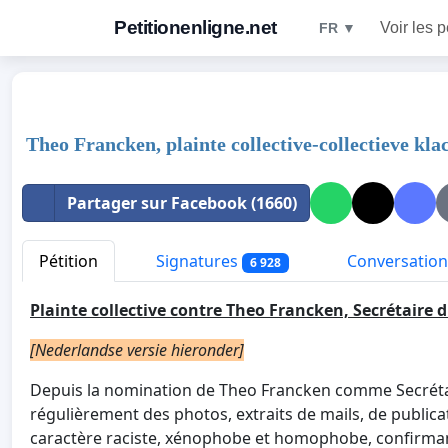
Petitionenligne.net
Voir les p
FR ▼
Theo Francken, plainte collective-collectieve kla
Partager sur Facebook (1660)
Pétition
Signatures
Conversation
6 928
Plainte collective contre Theo Francken, Secrétaire d'
[
Nederlandse versie hieronder]
Depuis la nomination de Theo Francken comme Secrétaire 
régulièrement des photos, extraits de mails, de public
caractère raciste, xénophobe et homophobe, confirma