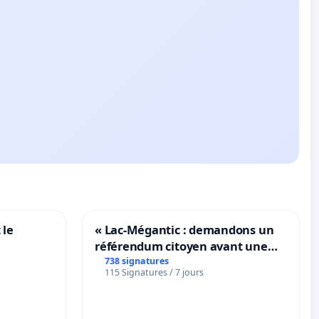
 le
« Lac-Mégantic : demandons un
référendum citoyen avant une
transformation irréversible de
738 signatures
115 Signatures / 7 jours
notre territoire »