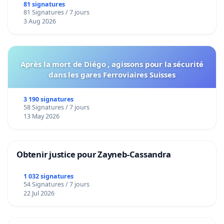
bediening van de wijken Strombeek en Het
81 signatures
81 Signatures / 7 jours
Voor
3 Aug 2026
Après la mort de Diégo , agissons pour la sécurité
dans les gares Ferroviaires Suisses
3 190 signatures
58 Signatures / 7 jours
13 May 2026
Obtenir justice pour Zayneb-Cassandra
1 032 signatures
54 Signatures / 7 jours
22 Jul 2026