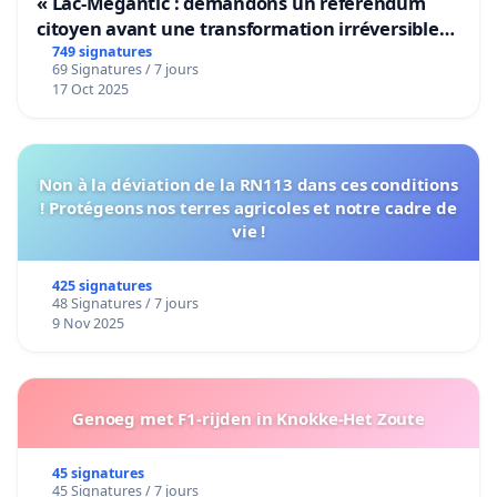
« Lac-Mégantic : demandons un référendum
citoyen avant une transformation irréversible
de notre territoire »
749 signatures
69 Signatures / 7 jours
17 Oct 2025
Non à la déviation de la RN113 dans ces conditions
! Protégeons nos terres agricoles et notre cadre de
vie !
425 signatures
48 Signatures / 7 jours
9 Nov 2025
Genoeg met F1-rijden in Knokke-Het Zoute
45 signatures
45 Signatures / 7 jours