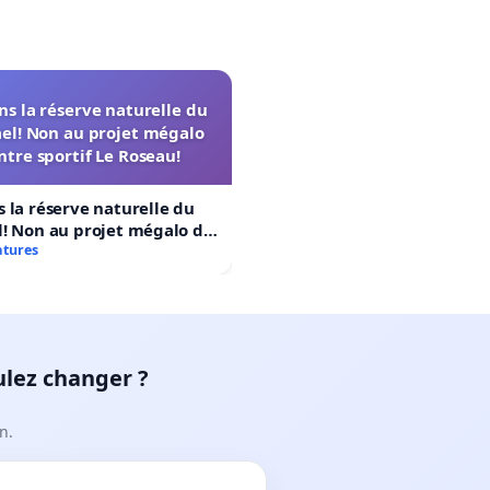
s la réserve naturelle du
el! Non au projet mégalo
ntre sportif Le Roseau!
 la réserve naturelle du
! Non au projet mégalo du
rtif Le Roseau!
atures
ulez changer ?
n.