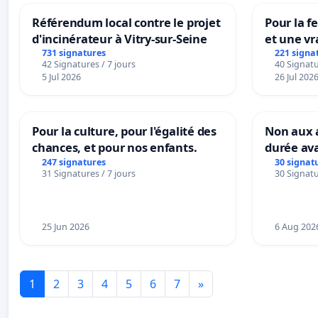
Référendum local contre le projet
Pour la f
d'incinérateur à Vitry-sur-Seine
et une vr
la dépen
731 signatures
221 signa
42 Signatures / 7 jours
40 Signatu
5 Jul 2026
26 Jul 202
Pour la culture, pour l'égalité des
Non aux a
chances, et pour nos enfants.
durée ava
247 signatures
30 signat
31 Signatures / 7 jours
30 Signatu
25 Jun 2026
6 Aug 202
1
2
3
4
5
6
7
»