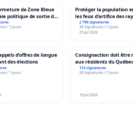
ermeture de Zone Bleue
Protéger la population e
aie politique de sortie de
les feux d’artifice des ra
dance
tures
2 796 signatures
res / 7 jours
38 Signatures / 7 jours
6
25 Jul 2026
ppels d’offres de longue
Consignaction doit être 
nt des élections
aux résidents du Québe
ures
172 signatures
res / 7 jours
28 Signatures / 7 jours
6
18 Jul 2026