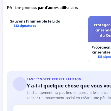
Pétitions promues par d'autres utilisateurs
Sauvons l'immeuble le Lido
Protégeon
832 signatures
Kinsenda
du Ce
Protégeons
Kinsendael
Centre spo
1 133 sign
LANCEZ VOTRE PROPRE PÉTITION
Y a-t-il quelque chose que vous vo
Le changement n'a pas lieu en gardant le silence.
Lancez un mouvement social en créant une pétitio