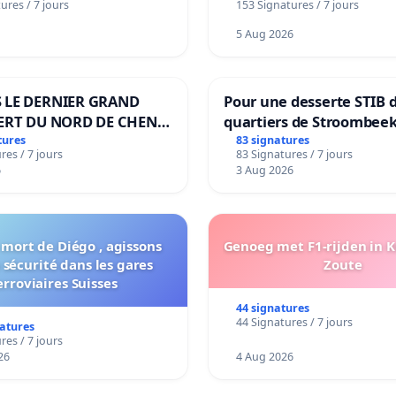
ures / 7 jours
153 Signatures / 7 jours
5 Aug 2026
 LE DERNIER GRAND
Pour une desserte STIB 
ERT DU NORD DE CHENE-
quartiers de Stroombeek
ES
Beauval - Voor een MIVB
tures
83 signatures
res / 7 jours
83 Signatures / 7 jours
bediening van de wijken
6
3 Aug 2026
Strombeek en Het Voor
 mort de Diégo , agissons
Genoeg met F1-rijden in 
 sécurité dans les gares
Zoute
erroviaires Suisses
44 signatures
44 Signatures / 7 jours
natures
res / 7 jours
26
4 Aug 2026