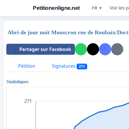
Petitionenligne.net
Voir les p
FR ▼
Abri de jour nuit Mouscron rue de Roubaix/Doc
Partager sur Facebook
Pétition
Signatures
271
Statistiques
271