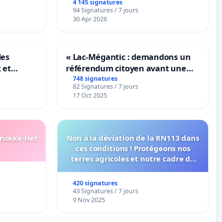
4 145 signatures
94 Signatures / 7 jours
30 Apr 2026
des
« Lac-Mégantic : demandons un
 et
référendum citoyen avant une
-
transformation irréversible de
748 signatures
82 Signatures / 7 jours
notre territoire »
17 Oct 2025
Knokke-Het
Non à la déviation de la RN113 dans
ces conditions ! Protégeons nos
terres agricoles et notre cadre de
vie !
420 signatures
43 Signatures / 7 jours
9 Nov 2025