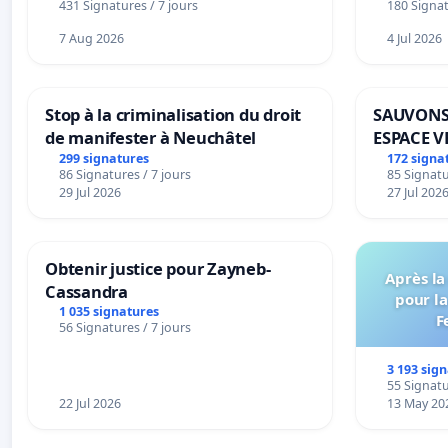
431 Signatures / 7 jours
180 Signat
7 Aug 2026
4 Jul 2026
Stop à la criminalisation du droit
SAUVONS
de manifester à Neuchâtel
ESPACE V
BOUGERI
299 signatures
172 signa
86 Signatures / 7 jours
85 Signatu
29 Jul 2026
27 Jul 202
Obtenir justice pour Zayneb-
Après la
Cassandra
pour la
1 035 signatures
F
56 Signatures / 7 jours
3 193 sig
55 Signatu
22 Jul 2026
13 May 20