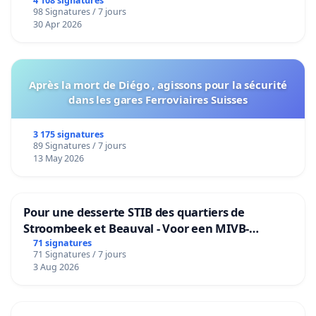
4 108 signatures
98 Signatures / 7 jours
30 Apr 2026
Après la mort de Diégo , agissons pour la sécurité
dans les gares Ferroviaires Suisses
3 175 signatures
89 Signatures / 7 jours
13 May 2026
Pour une desserte STIB des quartiers de
Stroombeek et Beauval - Voor een MIVB-
bediening van de wijken Strombeek en Het
71 signatures
71 Signatures / 7 jours
Voor
3 Aug 2026