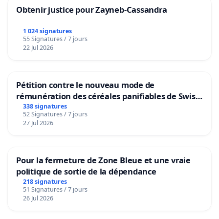
Obtenir justice pour Zayneb-Cassandra
1 024 signatures
55 Signatures / 7 jours
22 Jul 2026
Pétition contre le nouveau mode de
rémunération des céréales panifiables de Swiss
granum basé sur la teneur en protéines
338 signatures
52 Signatures / 7 jours
27 Jul 2026
Pour la fermeture de Zone Bleue et une vraie
politique de sortie de la dépendance
218 signatures
51 Signatures / 7 jours
26 Jul 2026