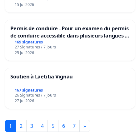
15 Jul 2026
Permis de conduire - Pour un examen du permis
de conduire accessible dans plusieurs langues à
Bruxelles
169 signatures
27 Signatures / 7 jours
25 Jul 2026
Soutien à Laetitia Vignau
167 signatures
26 Signatures / 7 jours
27 Jul 2026
1
2
3
4
5
6
7
»