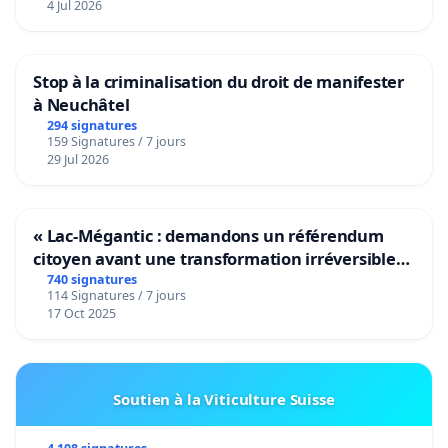
4 Jul 2026
Stop à la criminalisation du droit de manifester
à Neuchâtel
294 signatures
159 Signatures / 7 jours
29 Jul 2026
« Lac-Mégantic : demandons un référendum
citoyen avant une transformation irréversible
de notre territoire »
740 signatures
114 Signatures / 7 jours
17 Oct 2025
Soutien à la Viticulture Suisse