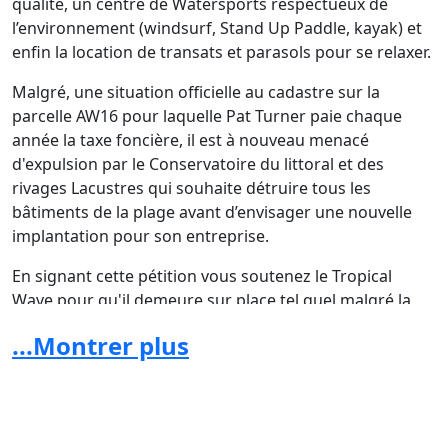
qualité, un centre de Watersports respectueux de
l’environnement (windsurf, Stand Up Paddle, kayak) et
enfin la location de transats et parasols pour se relaxer.
Malgré, une situation officielle au cadastre sur la
parcelle AW16 pour laquelle Pat Turner paie chaque
année la taxe foncière, il est à nouveau menacé
d'expulsion par le Conservatoire du littoral et des
rivages Lacustres qui souhaite détruire tous les
bâtiments de la plage avant d’envisager une nouvelle
implantation pour son entreprise.
En signant cette pétition vous soutenez le Tropical
Wave pour qu'il demeure sur place tel quel
malgré la
destruction des ruines de l’ancien hôtel et que l'accès
...Montrer plus
au public soit maintenu sur la plage pendant la durée
des travaux.