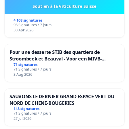
Soutien à la Viticulture Suisse
4 108 signatures
98 Signatures / 7 jours
30 Apr 2026
Pour une desserte STIB des quartiers de
Stroombeek et Beauval - Voor een MIVB-
bediening van de wijken Strombeek en Het
71 signatures
71 Signatures / 7 jours
Voor
3 Aug 2026
SAUVONS LE DERNIER GRAND ESPACE VERT DU
NORD DE CHENE-BOUGERIES
148 signatures
71 Signatures / 7 jours
27 Jul 2026