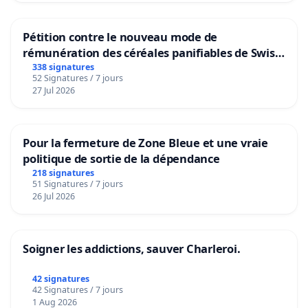
Pétition contre le nouveau mode de
rémunération des céréales panifiables de Swiss
granum basé sur la teneur en protéines
338 signatures
52 Signatures / 7 jours
27 Jul 2026
Pour la fermeture de Zone Bleue et une vraie
politique de sortie de la dépendance
218 signatures
51 Signatures / 7 jours
26 Jul 2026
Soigner les addictions, sauver Charleroi.
42 signatures
42 Signatures / 7 jours
1 Aug 2026