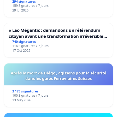
294 signatures
159 Signatures / 7 jours
29 Jul 2026
« Lac-Mégantic : demandons un référendum
citoyen avant une transformation irréversible
de notre territoire »
740 signatures
116 Signatures / 7 jours
17 Oct 2025
Après la mort de Diégo , agissons pour la sécurité
dans les gares Ferroviaires Suisses
3 175 signatures
100 Signatures / 7 jours
13 May 2026