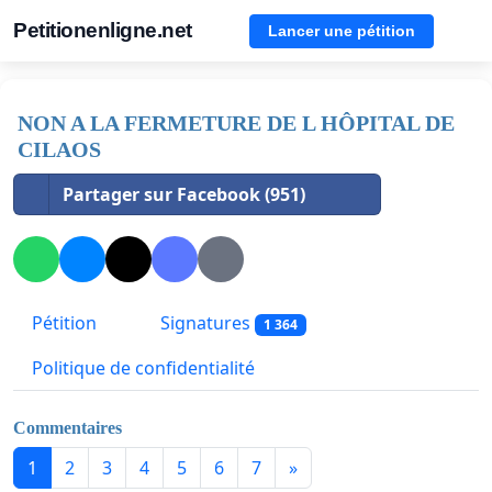
Petitionenligne.net
Lancer une pétition
NON A LA FERMETURE DE L HÔPITAL DE
CILAOS
Partager sur Facebook (951)
Pétition
Signatures
1 364
Politique de confidentialité
Commentaires
1
2
3
4
5
6
7
»