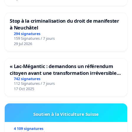
Stop à la criminalisation du droit de manifester
à Neuchâtel
294 signatures
159 Signatures / 7 jours
29 Jul 2026
« Lac-Mégantic : demandons un référendum
citoyen avant une transformation irréversible
de notre territoire »
742 signatures
112 Signatures / 7 jours
17 Oct 2025
Soutien à la Viticulture Suisse
4 109 signatures