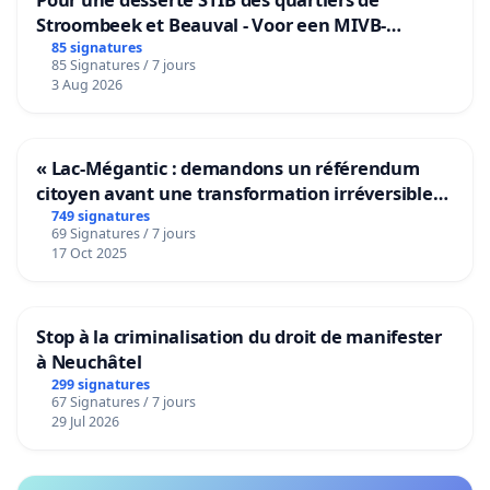
Stroombeek et Beauval - Voor een MIVB-
bediening van de wijken Strombeek en Het
85 signatures
85 Signatures / 7 jours
Voor
3 Aug 2026
« Lac-Mégantic : demandons un référendum
citoyen avant une transformation irréversible
de notre territoire »
749 signatures
69 Signatures / 7 jours
17 Oct 2025
Stop à la criminalisation du droit de manifester
à Neuchâtel
299 signatures
67 Signatures / 7 jours
29 Jul 2026