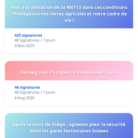
Non à la déviation de la RN113 dans ces conditions
! Protégeons nos terres agricoles et notre cadre de
vie !
425 signatures
48 Signatures / 7 jours
9 Nov 2025
Genoeg met F1-rijden in Knokke-Het Zoute
46 signatures
46 Signatures / 7 jours
4 Aug 2026
Après la mort de Diégo , agissons pour la sécurité
dans les gares Ferroviaires Suisses