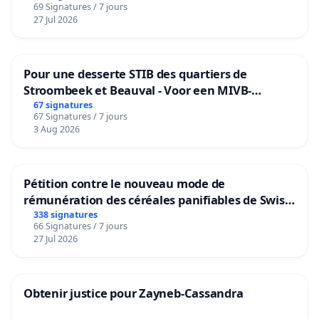
69 Signatures / 7 jours
27 Jul 2026
Pour une desserte STIB des quartiers de
Stroombeek et Beauval - Voor een MIVB-
bediening van de wijken Strombeek en Het
67 signatures
67 Signatures / 7 jours
Voor
3 Aug 2026
Pétition contre le nouveau mode de
rémunération des céréales panifiables de Swiss
granum basé sur la teneur en protéines
338 signatures
66 Signatures / 7 jours
27 Jul 2026
Obtenir justice pour Zayneb-Cassandra