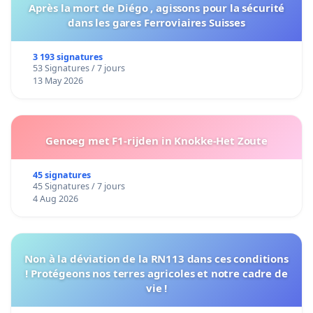
Après la mort de Diégo , agissons pour la sécurité
dans les gares Ferroviaires Suisses
3 193 signatures
53 Signatures / 7 jours
13 May 2026
Genoeg met F1-rijden in Knokke-Het Zoute
45 signatures
45 Signatures / 7 jours
4 Aug 2026
Non à la déviation de la RN113 dans ces conditions
! Protégeons nos terres agricoles et notre cadre de
vie !