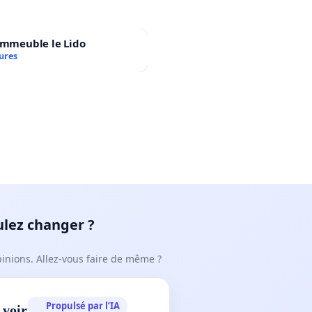
immeuble le Lido
ures
ulez changer ?
pinions. Allez-vous faire de même ?
Propulsé par l’IA
 voir