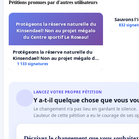
Pétitions promues par d'autres utilisateurs
Sauvons l'
Protégeons la réserve naturelle du
832 signat
Kinsendael! Non au projet mégalo
du Centre sportif Le Roseau!
Protégeons la réserve naturelle du
Kinsendael! Non au projet mégalo du
Centre sportif Le Roseau!
1 133 signatures
LANCEZ VOTRE PROPRE PÉTITION
Y a-t-il quelque chose que vous vo
Le changement n'a pas lieu en gardant le silence.
L'auteur de cette pétition a eu le courage de ses o
Décrivez le changement que vous souhaitez