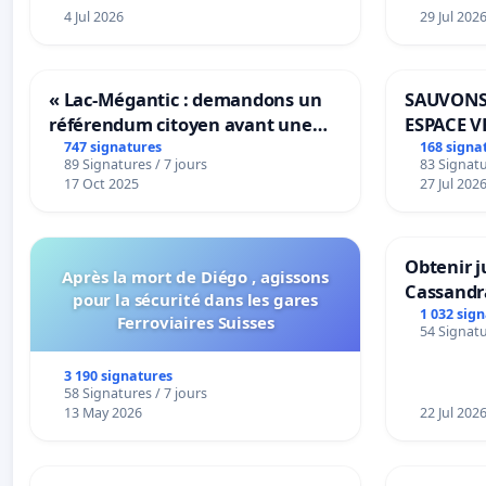
4 Jul 2026
29 Jul 202
« Lac-Mégantic : demandons un
SAUVONS
référendum citoyen avant une
ESPACE V
transformation irréversible de
BOUGERI
747 signatures
168 signa
89 Signatures / 7 jours
83 Signatu
notre territoire »
17 Oct 2025
27 Jul 202
Obtenir j
Après la mort de Diégo , agissons
Cassandr
pour la sécurité dans les gares
1 032 sig
Ferroviaires Suisses
54 Signatu
3 190 signatures
58 Signatures / 7 jours
13 May 2026
22 Jul 202