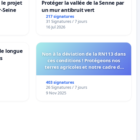
le projet
Protéger la vallée de la Senne par
r-Seine
un mur antibruit vert
217 signatures
31 Signatures / 7 jours
16 Jul 2026
de longue
Non à la déviation de la RN113 dans
ns
ces conditions ! Protégeons nos
terres agricoles et notre cadre de
vie !
403 signatures
26 Signatures / 7 jours
9 Nov 2025