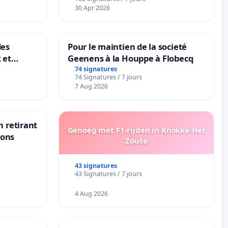
30 Apr 2026
des
Pour le maintien de la societé
 et
Geenens à la Houppe à Flobecq
-
74 signatures
74 Signatures / 7 jours
7 Aug 2026
n retirant
Genoeg met F1-rijden in Knokke-Het
yons
Zoute
43 signatures
43 Signatures / 7 jours
4 Aug 2026