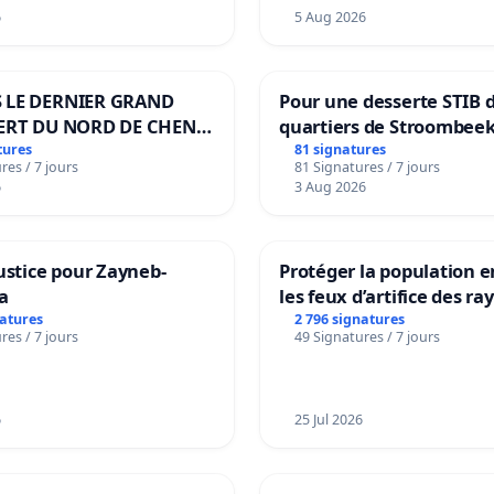
6
5 Aug 2026
 LE DERNIER GRAND
Pour une desserte STIB 
ERT DU NORD DE CHENE-
quartiers de Stroombeek
ES
Beauval - Voor een MIVB
tures
81 signatures
res / 7 jours
81 Signatures / 7 jours
bediening van de wijken
6
3 Aug 2026
Strombeek en Het Voor
ustice pour Zayneb-
Protéger la population e
a
les feux d’artifice des ra
natures
2 796 signatures
res / 7 jours
49 Signatures / 7 jours
6
25 Jul 2026