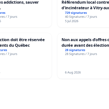
es addictions, sauver
Référendum local contre 
.
d'incinérateur à Vitry-su
ures
729 signatures
res / 7 jours
40 Signatures / 7 jours
6
5 Jul 2026
tion doit être réservée
Non aux appels d’offres 
dents du Québec
durée avant des électio
tures
28 signatures
res / 7 jours
28 Signatures / 7 jours
6
6 Aug 2026