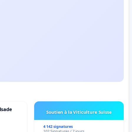
lsade
Soutien à la Viticulture Suisse
4 142 signatures
102 Signatures / 7 jours