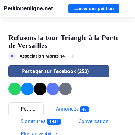
Petitionenligne.net
Lancer une pétition
Refusons la tour Triangle à la Porte
de Versailles
Association Monts 14
· FR
A
Partager sur Facebook (253)
Pétition
Annonces
48
Signatures
Conversation
1 454
Plus de visibilité