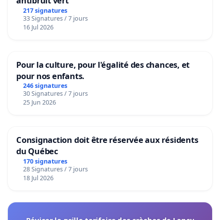
antibruit vert
passé. Paris n’est pas une ville morte (...) »
.
217 signatures
33 Signatures / 7 jours
Apparemment, E. Grégoire ignore que Pompidou
16 Jul 2026
professait aussi que l’avenir appartenait à
l’automobile : il avait décidé d’amener des
Pour la culture, pour l'égalité des chances, et
autoroutes en plein Paris, à commencer par la
pour nos enfants.
radiale Vercingétorix dans le 14e. Une autre devait
246 signatures
traverser le Parc Montsouris. Comme vision
30 Signatures / 7 jours
25 Jun 2026
du futur, c’est plutôt raté !
Consignaction doit être réservée aux résidents
De plus, c’est simpliste de juger
du Québec
170 signatures
28 Signatures / 7 jours
18 Jul 2026
rétrograde la « prévention contre la hauteur des
tours ». Le fondateur de la philosophie, Socrate, au
IVe siècle avant J.C., aurait certainement relativisé
«