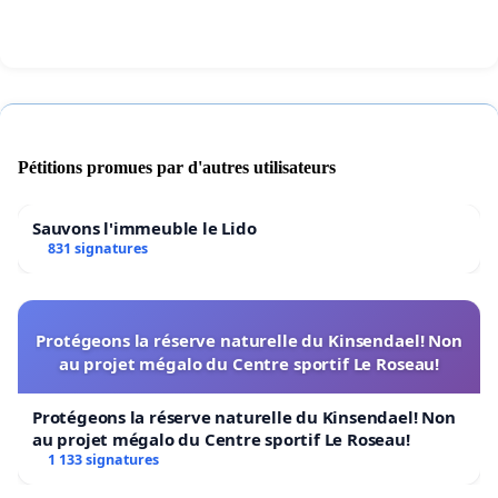
La Révision du PLU
votée en novembre 2024
Pétitions promues par d'autres utilisateurs
Les Conseillers de Paris ont voté en juin 2023 le
Sauvons l'immeuble le Lido
831 signatures
texte du Plan d’urbanisme (le PLU) à soumettre à
l'enquête publique. Celle-ci a eu lieu en janvier-
février 2024. La Commission d'enquête a rendu son
Protégeons la réserve naturelle du Kinsendael! Non
rapport en juillet. En principe, la version finale
au projet mégalo du Centre sportif Le Roseau!
devrait être votée au Conseil de Paris de novembre
ou, au plus tard, à celui de décembre.
Protégeons la réserve naturelle du Kinsendael! Non
au projet mégalo du Centre sportif Le Roseau!
1 133 signatures
Abaissons à 125 m la hauteur de la tour
Triangle