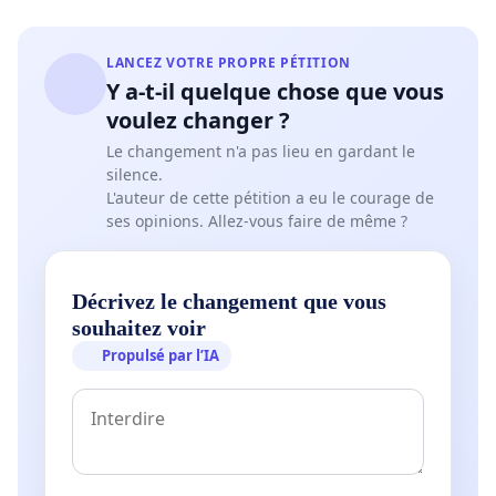
Vote du nouveau Règlement d’urbanisme du 19
au 22 novembre 2024
LANCEZ VOTRE PROPRE PÉTITION
Y a-t-il quelque chose que vous
Les associations Monts 14 et SOS Paris
voulez changer ?
appellent les autres associations parisiennes
Le changement n'a pas lieu en gardant le
silence.
à se rassembler vendredi 22 novembre
L'auteur de cette pétition a eu le courage de
devant l'Hôtel de Ville au 2, rue Lobau, de 12h
ses opinions. Allez-vous faire de même ?
à 14h
De 1975 à 2006, le Plan des fuseaux de protection
Décrivez le changement que vous
du site protégeait les Parisiens contre les tours.
souhaitez voir
Depuis 2006, le PLU (Plan local d’urbanisme) l’a fait
Propulsé par l’IA
disparaître : voir le
journal Monts 14 Hors série n°
8
.
Le vote de la Révision du PLU est une occasion de le
rétablir tel qu'il était : voir le
journal Monts 14 n° 66
.