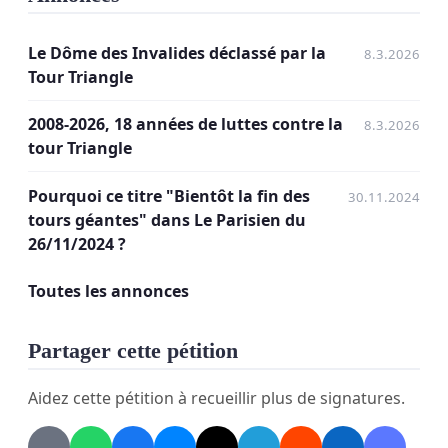
Coeur.
Le Dôme des Invalides déclassé par la
8.3.2026
Abaissons à 125 m la hauteur de la tour
Tour Triangle
Triangle
L'association Monts 14 appelle les riverains
2008-2026, 18 années de luttes contre la
8.3.2026
tour Triangle
et les Parisiens à un rassemblement jeudi 12
mars à 15 h sur la place de la Porte de
Pourquoi ce titre "Bientôt la fin des
30.11.2024
Versailles.
tours géantes" dans Le Parisien du
26/11/2024 ?
(Ce rassemblement sera suivi le surlendemain
d'une visite des coups de canif portés aux bords de
Toutes les annonces
Seine depuis 2018)
Partager cette pétition
Aidez cette pétition à recueillir plus de signatures.