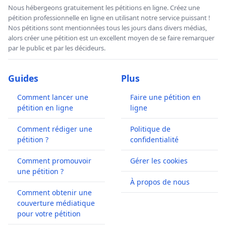
Nous hébergeons gratuitement les pétitions en ligne. Créez une
d'être présents, samedi 7 décembre à la Porte de
pétition professionnelle en ligne en utilisant notre service puissant !
Versailles.
Plusieurs partis ont déjà déclaré qu’ils soutiendront cette
Nos pétitions sont mentionnées tous les jours dans divers médias,
action, à savoir le Groupe des Verts, le candidat “libre” Cédric Villani, le
alors créer une pétition est un excellent moyen de se faire remarquer
“ Groupe 100% Paris ”
(3ème groupe le plus important au Conseil de
par le public et par les décideurs.
Paris après les Socialistes, puis “Les Républicains et Indépendants”
dont ils sont issus)
. Venez nombreux pour le soutenir. Il risque de
Guides
Plus
marquer un tournant dans la campagne des municipales.
Comment lancer une
Faire une pétition en
pétition en ligne
ligne
Le d
écret du 12 février
2019 prive d’appel les
Comment rédiger une
Politique de
associations qui attaqu
ent
le permis de
pétition ?
confidentialité
construire
Comment promouvoir
Gérer les cookies
une pétition ?
La
loi JO
accélère les procédures pour les
"constructions... situées
À propos de nous
à proximité immédiate d'un site nécessaire à la préparation, à
Comment obtenir une
l'organisation ou au déroulement des
JO
, lorsqu’
elles
sont de nature
couverture médiatique
pour votre pétition
à affecter les conditions de desserte, d'accès, de sécurité ou