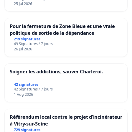
décembre 2024, la thématique "Création
25 Jul 2026
architecturale", avec un 10e critère "Intégration
dans l'existant et dessins de façade avec des
Pour la fermeture de Zone Bleue et une vraie
ornements, des moulures, des volutes pour
politique de sortie de la dépendance
libérer une créativité basée sur les sens,
219 signatures
redonner à la Ville un visage humain"
49 Signatures / 7 jours
26 Jul 2026
voir sur facebook
https://www.facebook.com/Monts14
/ .
Soigner les addictions, sauver Charleroi.
La Révision du PLU initiée officiellement au début de l'année
42 signatures
2021
42 Signatures / 7 jours
1 Aug 2026
Le pourvoi en cassation contre le permis de
construire de la tour Triangle a échoué. Le 8
décembre 2020, Monts 14 a fait un recours contre
Référendum local contre le projet d'incinérateur
un permis modificatif (caché à la connaissance du
à Vitry-sur-Seine
729 signatures
public durant toute la durée de l'instruction), mais