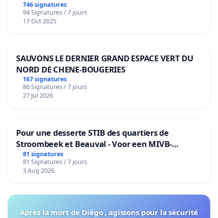
de notre territoire »
746 signatures
94 Signatures / 7 jours
17 Oct 2025
SAUVONS LE DERNIER GRAND ESPACE VERT DU
NORD DE CHENE-BOUGERIES
167 signatures
86 Signatures / 7 jours
27 Jul 2026
Pour une desserte STIB des quartiers de
Stroombeek et Beauval - Voor een MIVB-
bediening van de wijken Strombeek en Het
81 signatures
81 Signatures / 7 jours
Voor
3 Aug 2026
Après la mort de Diégo , agissons pour la sécurité