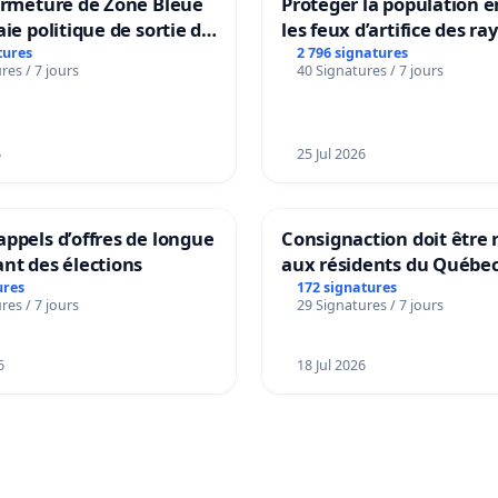
ermeture de Zone Bleue
Protéger la population e
aie politique de sortie de
les feux d’artifice des ra
dance
tures
2 796 signatures
res / 7 jours
40 Signatures / 7 jours
6
25 Jul 2026
ppels d’offres de longue
Consignaction doit être 
nt des élections
aux résidents du Québe
ures
172 signatures
res / 7 jours
29 Signatures / 7 jours
6
18 Jul 2026