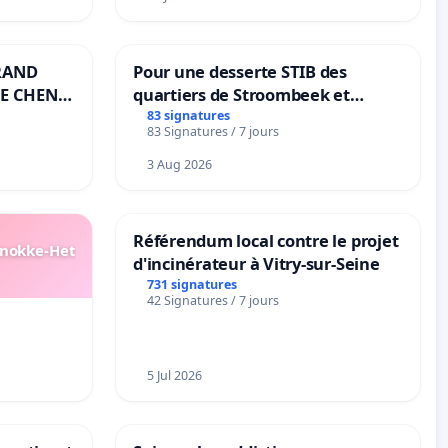
RAND
Pour une desserte STIB des
E CHENE-
quartiers de Stroombeek et
Beauval - Voor een MIVB-
83 signatures
83 Signatures / 7 jours
bediening van de wijken
Strombeek en Het Voor
3 Aug 2026
Référendum local contre le projet
Knokke-Het
d'incinérateur à Vitry-sur-Seine
731 signatures
42 Signatures / 7 jours
5 Jul 2026