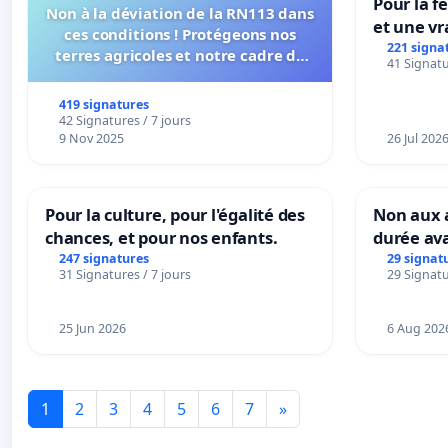
Pour la f
Non à la déviation de la RN113 dans
et une vr
ces conditions ! Protégeons nos
la dépen
221 signa
terres agricoles et notre cadre de
41 Signatu
vie !
419 signatures
42 Signatures / 7 jours
9 Nov 2025
26 Jul 202
Pour la culture, pour l'égalité des
Non aux a
chances, et pour nos enfants.
durée ava
247 signatures
29 signat
31 Signatures / 7 jours
29 Signatu
25 Jun 2026
6 Aug 202
1
2
3
4
5
6
7
»