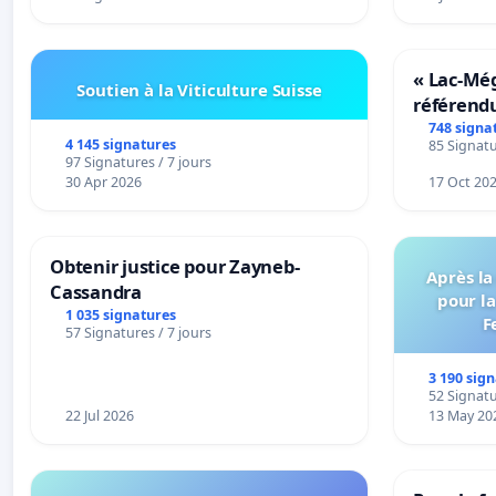
« Lac-Mé
Soutien à la Viticulture Suisse
référend
transform
748 signa
4 145 signatures
85 Signatu
notre terr
97 Signatures / 7 jours
30 Apr 2026
17 Oct 20
Obtenir justice pour Zayneb-
Après la
Cassandra
pour la
1 035 signatures
F
57 Signatures / 7 jours
3 190 sig
52 Signatu
22 Jul 2026
13 May 20