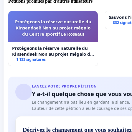
Pétitions promues par d'autres utilisateurs
Sauvons l'
Protégeons la réserve naturelle du
832 signat
Kinsendael! Non au projet mégalo
du Centre sportif Le Roseau!
Protégeons la réserve naturelle du
Kinsendael! Non au projet mégalo du
Centre sportif Le Roseau!
1 133 signatures
LANCEZ VOTRE PROPRE PÉTITION
Y a-t-il quelque chose que vous vo
Le changement n'a pas lieu en gardant le silence.
L'auteur de cette pétition a eu le courage de ses o
Décrivez le changement que vous souhaitez