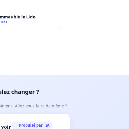
immeuble le Lido
ures
ulez changer ?
pinions. Allez-vous faire de même ?
Propulsé par l’IA
 voir