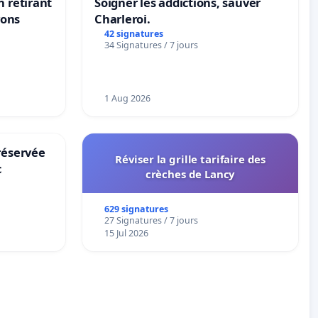
n retirant
Soigner les addictions, sauver
yons
Charleroi.
42 signatures
34 Signatures / 7 jours
1 Aug 2026
réservée
Réviser la grille tarifaire des
c
crèches de Lancy
629 signatures
27 Signatures / 7 jours
15 Jul 2026