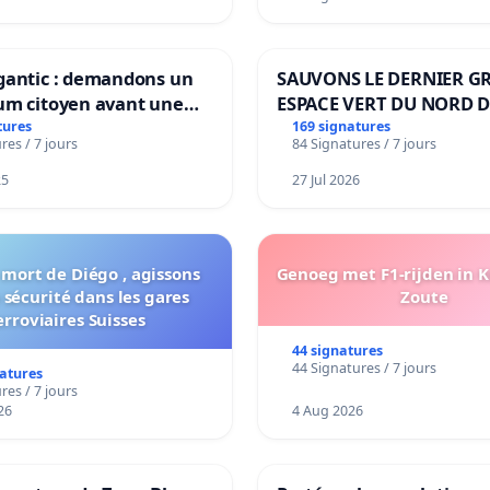
gantic : demandons un
SAUVONS LE DERNIER G
um citoyen avant une
ESPACE VERT DU NORD D
ation irréversible de
BOUGERIES
tures
169 signatures
res / 7 jours
84 Signatures / 7 jours
itoire »
25
27 Jul 2026
 mort de Diégo , agissons
Genoeg met F1-rijden in 
 sécurité dans les gares
Zoute
erroviaires Suisses
44 signatures
44 Signatures / 7 jours
natures
res / 7 jours
26
4 Aug 2026