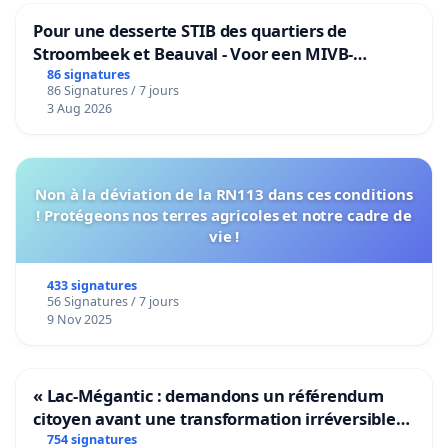
Pour une desserte STIB des quartiers de
Stroombeek et Beauval - Voor een MIVB-
bediening van de wijken Strombeek en Het
86 signatures
86 Signatures / 7 jours
Voor
3 Aug 2026
Non à la déviation de la RN113 dans ces conditions
! Protégeons nos terres agricoles et notre cadre de
vie !
433 signatures
56 Signatures / 7 jours
9 Nov 2025
« Lac-Mégantic : demandons un référendum
citoyen avant une transformation irréversible
de notre territoire »
754 signatures