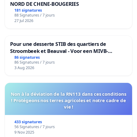
NORD DE CHENE-BOUGERIES
181 signatures
88 Signatures / 7 jours
27 Jul 2026
Pour une desserte STIB des quartiers de
Stroombeek et Beauval - Voor een MIVB-
bediening van de wijken Strombeek en Het
86 signatures
86 Signatures / 7 jours
Voor
3 Aug 2026
Non à la déviation de la RN113 dans ces conditions
! Protégeons nos terres agricoles et notre cadre de
vie !
433 signatures
56 Signatures / 7 jours
9 Nov 2025