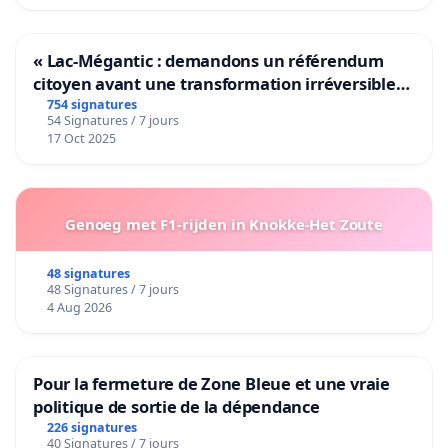
« Lac-Mégantic : demandons un référendum
citoyen avant une transformation irréversible
de notre territoire »
754 signatures
54 Signatures / 7 jours
17 Oct 2025
Genoeg met F1-rijden in Knokke-Het Zoute
48 signatures
48 Signatures / 7 jours
4 Aug 2026
Pour la fermeture de Zone Bleue et une vraie
politique de sortie de la dépendance
226 signatures
40 Signatures / 7 jours