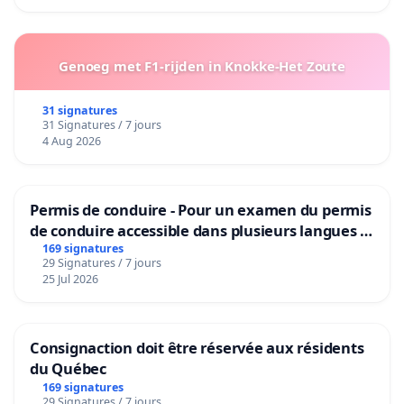
Genoeg met F1-rijden in Knokke-Het Zoute
31 signatures
31 Signatures / 7 jours
4 Aug 2026
Permis de conduire - Pour un examen du permis
de conduire accessible dans plusieurs langues à
Bruxelles
169 signatures
29 Signatures / 7 jours
25 Jul 2026
Consignaction doit être réservée aux résidents
du Québec
169 signatures
29 Signatures / 7 jours