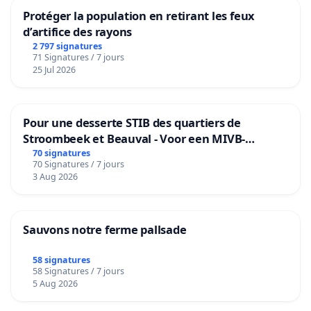
Protéger la population en retirant les feux
d’artifice des rayons
2 797 signatures
71 Signatures / 7 jours
25 Jul 2026
Pour une desserte STIB des quartiers de
Stroombeek et Beauval - Voor een MIVB-
bediening van de wijken Strombeek en Het
70 signatures
70 Signatures / 7 jours
Voor
3 Aug 2026
Sauvons notre ferme pallsade
58 signatures
58 Signatures / 7 jours
5 Aug 2026