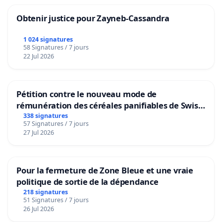
Obtenir justice pour Zayneb-Cassandra
1 024 signatures
58 Signatures / 7 jours
22 Jul 2026
Pétition contre le nouveau mode de
rémunération des céréales panifiables de Swiss
granum basé sur la teneur en protéines
338 signatures
57 Signatures / 7 jours
27 Jul 2026
Pour la fermeture de Zone Bleue et une vraie
politique de sortie de la dépendance
218 signatures
51 Signatures / 7 jours
26 Jul 2026