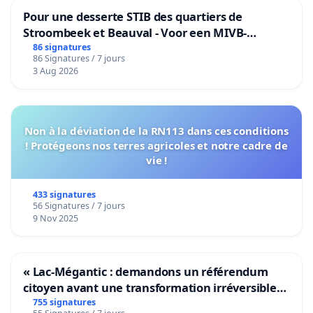
Pour une desserte STIB des quartiers de
Stroombeek et Beauval - Voor een MIVB-
bediening van de wijken Strombeek en Het
86 signatures
86 Signatures / 7 jours
Voor
3 Aug 2026
Non à la déviation de la RN113 dans ces conditions
! Protégeons nos terres agricoles et notre cadre de
vie !
433 signatures
56 Signatures / 7 jours
9 Nov 2025
« Lac-Mégantic : demandons un référendum
citoyen avant une transformation irréversible
de notre territoire »
755 signatures