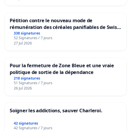
Pétition contre le nouveau mode de
rémunération des céréales panifiables de Swiss
granum basé sur la teneur en protéines
338 signatures
52 Signatures / 7 jours
27 Jul 2026
Pour la fermeture de Zone Bleue et une vraie
politique de sortie de la dépendance
218 signatures
51 Signatures / 7 jours
26 Jul 2026
Soigner les addictions, sauver Charleroi.
42 signatures
42 Signatures / 7 jours