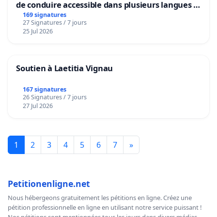
de conduire accessible dans plusieurs langues à
Bruxelles
169 signatures
27 Signatures / 7 jours
25 Jul 2026
Soutien à Laetitia Vignau
167 signatures
26 Signatures / 7 jours
27 Jul 2026
1
2
3
4
5
6
7
»
Petitionenligne.net
Nous hébergeons gratuitement les pétitions en ligne. Créez une
pétition professionnelle en ligne en utilisant notre service puissant !
Nos pétitions sont mentionnées tous les jours dans divers médias,