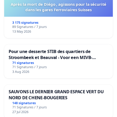
Après la mort de Diégo , agissons pour la sécurité
dans les gares Ferroviaires Suisses
3 175 signatures
89 Signatures / 7 jours
13 May 2026
Pour une desserte STIB des quartiers de
Stroombeek et Beauval - Voor een MIVB-
bediening van de wijken Strombeek en Het
71 signatures
71 Signatures / 7 jours
Voor
3 Aug 2026
SAUVONS LE DERNIER GRAND ESPACE VERT DU
NORD DE CHENE-BOUGERIES
148 signatures
71 Signatures / 7 jours
27 Jul 2026