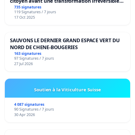
citoyen avant une transformation irréversible
de notre territoire »
735 signatures
119 Signatures / 7 jours
17 Oct 2025
SAUVONS LE DERNIER GRAND ESPACE VERT DU
NORD DE CHENE-BOUGERIES
163 signatures
97 Signatures / 7 jours
27 Jul 2026
Soutien à la Viticulture Suisse
4 087 signatures
90 Signatures / 7 jours
30 Apr 2026