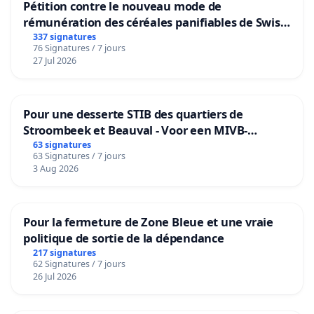
Pétition contre le nouveau mode de
rémunération des céréales panifiables de Swiss
granum basé sur la teneur en protéines
337 signatures
76 Signatures / 7 jours
27 Jul 2026
Pour une desserte STIB des quartiers de
Stroombeek et Beauval - Voor een MIVB-
bediening van de wijken Strombeek en Het
63 signatures
63 Signatures / 7 jours
Voor
3 Aug 2026
Pour la fermeture de Zone Bleue et une vraie
politique de sortie de la dépendance
217 signatures
62 Signatures / 7 jours
26 Jul 2026