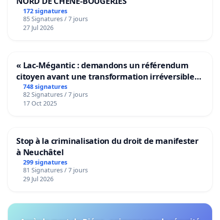
NORD DE CHENE-BOUGERIES
172 signatures
85 Signatures / 7 jours
27 Jul 2026
« Lac-Mégantic : demandons un référendum
citoyen avant une transformation irréversible
de notre territoire »
748 signatures
82 Signatures / 7 jours
17 Oct 2025
Stop à la criminalisation du droit de manifester
à Neuchâtel
299 signatures
81 Signatures / 7 jours
29 Jul 2026