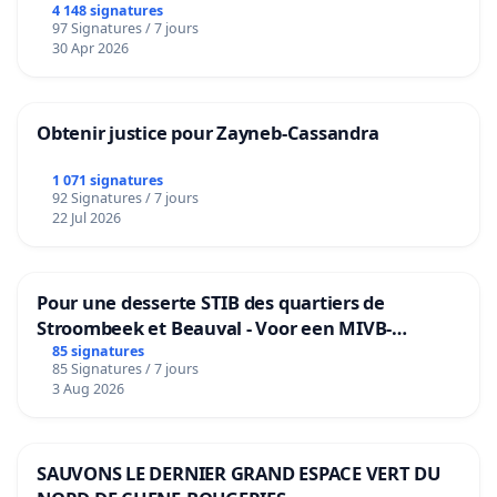
4 148 signatures
97 Signatures / 7 jours
30 Apr 2026
Obtenir justice pour Zayneb-Cassandra
1 071 signatures
92 Signatures / 7 jours
22 Jul 2026
Pour une desserte STIB des quartiers de
Stroombeek et Beauval - Voor een MIVB-
bediening van de wijken Strombeek en Het
85 signatures
85 Signatures / 7 jours
Voor
3 Aug 2026
SAUVONS LE DERNIER GRAND ESPACE VERT DU