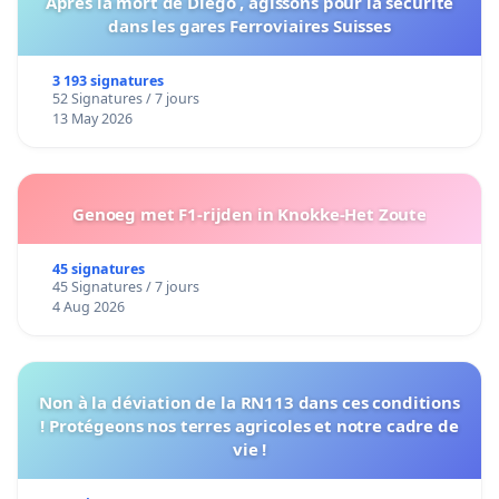
Après la mort de Diégo , agissons pour la sécurité
dans les gares Ferroviaires Suisses
3 193 signatures
52 Signatures / 7 jours
13 May 2026
Genoeg met F1-rijden in Knokke-Het Zoute
45 signatures
45 Signatures / 7 jours
4 Aug 2026
Non à la déviation de la RN113 dans ces conditions
! Protégeons nos terres agricoles et notre cadre de
vie !