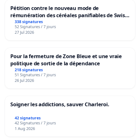
Pétition contre le nouveau mode de
rémunération des céréales panifiables de Swiss
granum basé sur la teneur en protéines
338 signatures
52 Signatures / 7 jours
27 Jul 2026
Pour la fermeture de Zone Bleue et une vraie
politique de sortie de la dépendance
218 signatures
51 Signatures / 7 jours
26 Jul 2026
Soigner les addictions, sauver Charleroi.
42 signatures
42 Signatures / 7 jours
1 Aug 2026