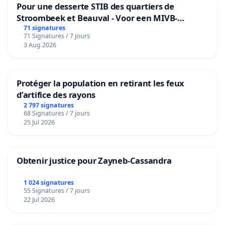
Pour une desserte STIB des quartiers de
Stroombeek et Beauval - Voor een MIVB-
bediening van de wijken Strombeek en Het
71 signatures
71 Signatures / 7 jours
Voor
3 Aug 2026
Protéger la population en retirant les feux
d’artifice des rayons
2 797 signatures
68 Signatures / 7 jours
25 Jul 2026
Obtenir justice pour Zayneb-Cassandra
1 024 signatures
55 Signatures / 7 jours
22 Jul 2026