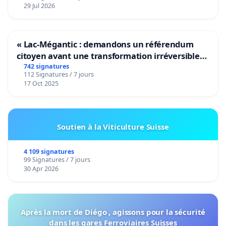
29 Jul 2026
« Lac-Mégantic : demandons un référendum
citoyen avant une transformation irréversible
de notre territoire »
742 signatures
112 Signatures / 7 jours
17 Oct 2025
Soutien à la Viticulture Suisse
4 109 signatures
99 Signatures / 7 jours
30 Apr 2026
Après la mort de Diégo , agissons pour la sécurité
dans les gares Ferroviaires Suisses