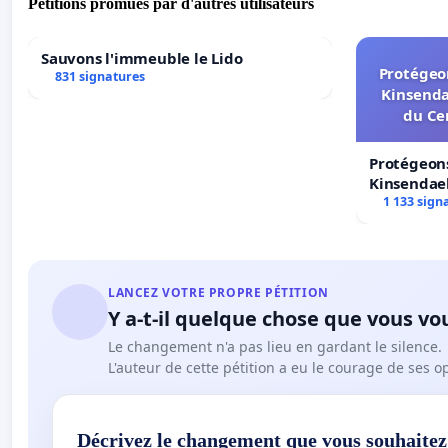
Pétitions promues par d'autres utilisateurs
Sauvons l'immeuble le Lido
Protégeon
831 signatures
Kinsenda
du Ce
Protégeons
Kinsendael
Centre spo
1 133 sign
LANCEZ VOTRE PROPRE PÉTITION
Y a-t-il quelque chose que vous vo
Le changement n'a pas lieu en gardant le silence.
L'auteur de cette pétition a eu le courage de ses o
Décrivez le changement que vous souhaitez