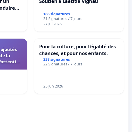
r un
Soutien à Laetitia Vignau
nduire
s langues
166 signatures
31 Signatures / 7 jours
27 Jul 2026
Pour la culture, pour l'égalité des
s ajoutés
chances, et pour nos enfants.
de la
238 signatures
'attention
22 Signatures / 7 jours
 instances
UIASS
25 Jun 2026