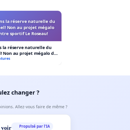
s la réserve naturelle du
el! Non au projet mégalo
ntre sportif Le Roseau!
 la réserve naturelle du
! Non au projet mégalo du
rtif Le Roseau!
atures
ulez changer ?
pinions. Allez-vous faire de même ?
Propulsé par l’IA
 voir