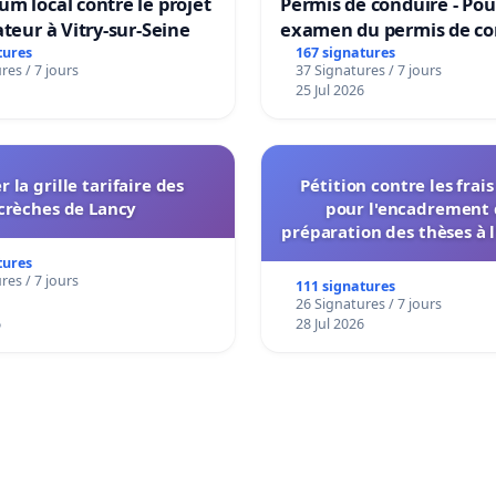
m local contre le projet
Permis de conduire - Pou
ateur à Vitry-sur-Seine
examen du permis de co
accessible dans plusieur
tures
167 signatures
res / 7 jours
37 Signatures / 7 jours
à Bruxelles
25 Jul 2026
r la grille tarifaire des
Pétition contre les frai
crèches de Lancy
pour l'encadrement 
préparation des thèses à l
de l'administration et des
tures
décisionnelles de l'
res / 7 jours
111 signatures
26 Signatures / 7 jours
6
28 Jul 2026