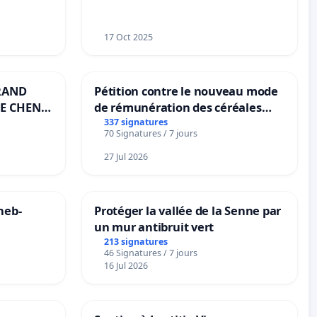
17 Oct 2025
RAND
Pétition contre le nouveau mode
E CHENE-
de rémunération des céréales
panifiables de Swiss granum basé
337 signatures
70 Signatures / 7 jours
sur la teneur en protéines
27 Jul 2026
neb-
Protéger la vallée de la Senne par
un mur antibruit vert
213 signatures
46 Signatures / 7 jours
16 Jul 2026