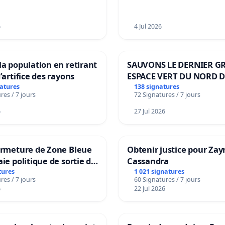
6
4 Jul 2026
la population en retirant
SAUVONS LE DERNIER G
’artifice des rayons
ESPACE VERT DU NORD D
BOUGERIES
natures
138 signatures
res / 7 jours
72 Signatures / 7 jours
6
27 Jul 2026
ermeture de Zone Bleue
Obtenir justice pour Zay
aie politique de sortie de
Cassandra
dance
tures
1 021 signatures
res / 7 jours
60 Signatures / 7 jours
6
22 Jul 2026