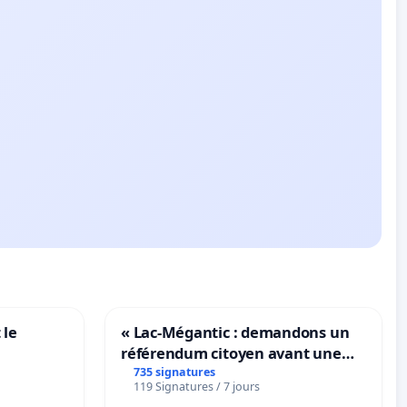
 le
« Lac-Mégantic : demandons un
référendum citoyen avant une
transformation irréversible de
735 signatures
119 Signatures / 7 jours
notre territoire »