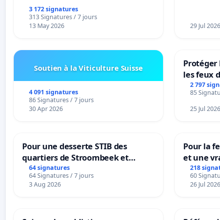
3 172 signatures
313 Signatures / 7 jours
13 May 2026
29 Jul 202
Protéger 
Soutien à la Viticulture Suisse
les feux d
2 797 sig
4 091 signatures
85 Signatu
86 Signatures / 7 jours
30 Apr 2026
25 Jul 202
Pour une desserte STIB des
Pour la f
quartiers de Stroombeek et
et une vr
Beauval - Voor een MIVB-
la dépen
64 signatures
218 signa
64 Signatures / 7 jours
60 Signatu
bediening van de wijken
3 Aug 2026
26 Jul 202
Strombeek en Het Voor