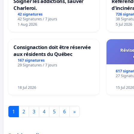
Soigner les addictions, sauver
Référendu
Charleroi.
d'incinér
42 signatures
726 signa
42 Signatures / 7 jours
38 Signatu
1 Aug 2026
5 Jul 2026
Consignaction doit être réservée
Révise
aux résidents du Québec
167 signatures
29 Signatures / 7 jours
617 signa
27 Signatu
18 Jul 2026
15 Jul 202
1
2
3
4
5
6
»