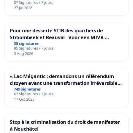
87 Signatures / 7 jours
27 Jul 2026
Pour une desserte STIB des quartiers de
Stroombeek et Beauval - Voor een MIVB-
bediening van de wijken Strombeek en Het
85 signatures
85 Signatures / 7 jours
Voor
3 Aug 2026
« Lac-Mégantic : demandons un référendum
citoyen avant une transformation irréversible
de notre territoire »
749 signatures
67 Signatures / 7 jours
17 Oct 2025
Stop à la criminalisation du droit de manifester
à Neuchâtel