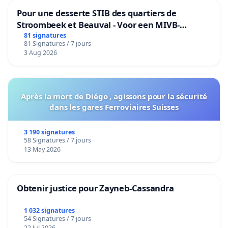
Pour une desserte STIB des quartiers de
Stroombeek et Beauval - Voor een MIVB-
bediening van de wijken Strombeek en Het
81 signatures
81 Signatures / 7 jours
Voor
3 Aug 2026
Après la mort de Diégo , agissons pour la sécurité
dans les gares Ferroviaires Suisses
3 190 signatures
58 Signatures / 7 jours
13 May 2026
Obtenir justice pour Zayneb-Cassandra
1 032 signatures
54 Signatures / 7 jours
22 Jul 2026