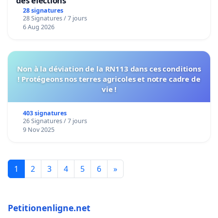
des élections
28 signatures
28 Signatures / 7 jours
6 Aug 2026
Non à la déviation de la RN113 dans ces conditions
! Protégeons nos terres agricoles et notre cadre de
vie !
403 signatures
26 Signatures / 7 jours
9 Nov 2025
1
2
3
4
5
6
»
Petitionenligne.net