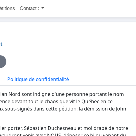
étitions
Contact :
t
Politique de confidentialité
Plan Nord sont indigne d'une personne portant le nom
nce devant tout le chaos que vit le Québec en ce
ous-signés dans cette pétition; la démission de John
s aller porter, Sébastien Duchesneau
et
moi
drapé de notre
i voudront venir avec NOUS, déposer ce bijou venant du