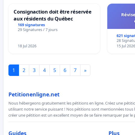
Consignaction doit être réservée
Révise
aux résidents du Québec
169 signatures
29 Signatures / 7 jours
621 signa
28 Signatu
18 Jul 2026
15 Jul 202
1
2
3
4
5
6
7
»
Petitionenligne.net
Nous hébergeons gratuitement les pétitions en ligne. Créez une pétitio
utilisant notre service puissant ! Nos pétitions sont mentionnées tous l
créer une pétition est un excellent moyen de se faire remarquer par le p
Guides
Plus