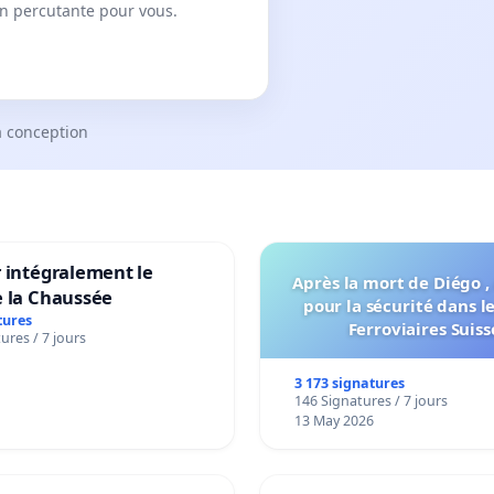
on percutante pour vous.
a conception
 intégralement le
Après la mort de Diégo ,
e la Chaussée
pour la sécurité dans l
tures
Ferroviaires Suiss
ures / 7 jours
3 173 signatures
146 Signatures / 7 jours
13 May 2026