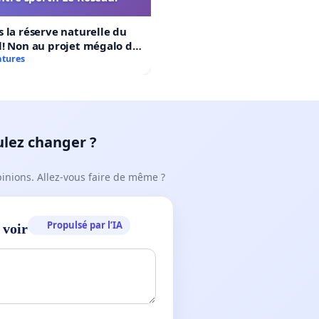
 la réserve naturelle du
! Non au projet mégalo du
rtif Le Roseau!
atures
ulez changer ?
pinions. Allez-vous faire de même ?
Propulsé par l’IA
 voir