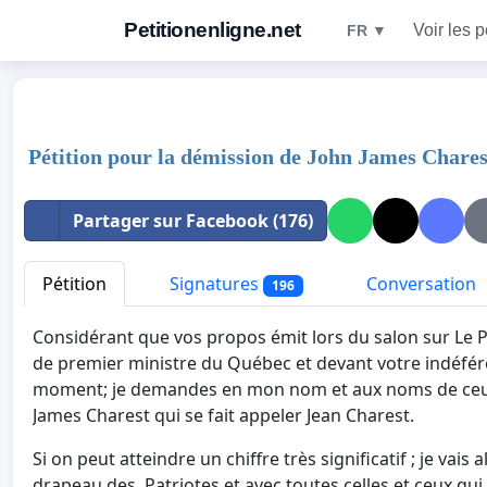
Petitionenligne.net
Voir les p
FR ▼
Pétition pour la démission de John James Chares
Partager sur Facebook (176)
Pétition
Signatures
Conversation
196
Considérant que vos propos émit lors du salon sur Le 
de premier ministre du Québec et devant votre indéfére
moment; je demandes en mon nom et aux noms de ceux s
James Charest qui se fait appeler Jean Charest.
Si on peut atteindre un chiffre très significatif ; je vai
drapeau des Patriotes et avec toutes celles et ceux qu