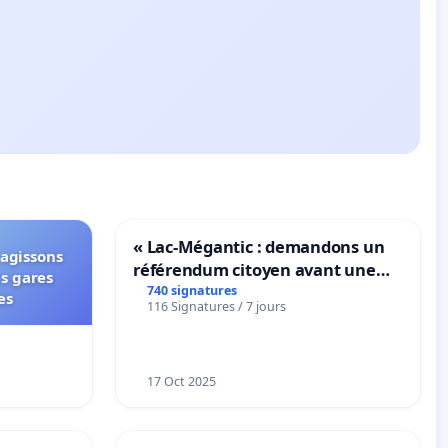
« Lac-Mégantic : demandons un
 agissons
référendum citoyen avant une
es gares
transformation irréversible de
740 signatures
es
116 Signatures / 7 jours
notre territoire »
17 Oct 2025