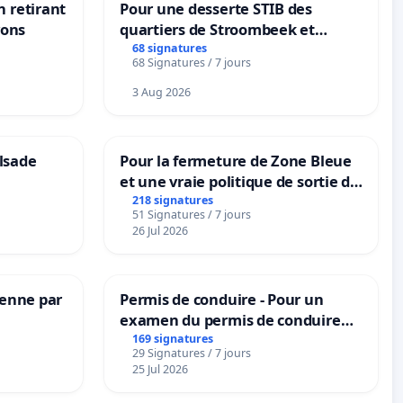
n retirant
Pour une desserte STIB des
yons
quartiers de Stroombeek et
Beauval - Voor een MIVB-
68 signatures
68 Signatures / 7 jours
bediening van de wijken
Strombeek en Het Voor
3 Aug 2026
lsade
Pour la fermeture de Zone Bleue
et une vraie politique de sortie de
la dépendance
218 signatures
51 Signatures / 7 jours
26 Jul 2026
Senne par
Permis de conduire - Pour un
examen du permis de conduire
accessible dans plusieurs langues
169 signatures
29 Signatures / 7 jours
à Bruxelles
25 Jul 2026