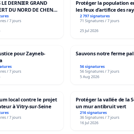
 LE DERNIER GRAND
Protéger la population e
ERT DU NORD DE CHENE-
les feux d’artifice des ra
ES
tures
2 797 signatures
res / 7 jours
71 Signatures / 7 jours
6
25 Jul 2026
ustice pour Zayneb-
Sauvons notre ferme pal
a
natures
56 signatures
res / 7 jours
56 Signatures / 7 jours
6
5 Aug 2026
m local contre le projet
Protéger la vallée de la 
ateur à Vitry-sur-Seine
un mur antibruit vert
tures
216 signatures
res / 7 jours
36 Signatures / 7 jours
16 Jul 2026