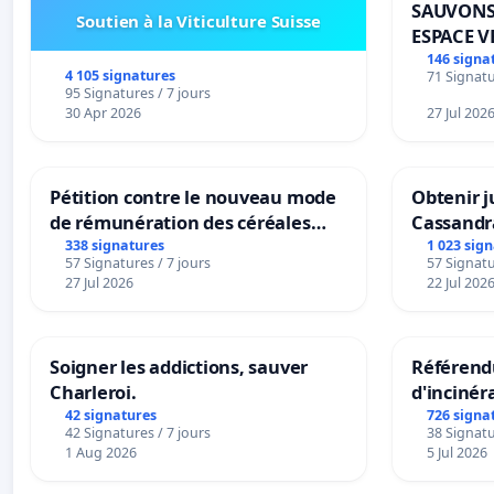
SAUVONS
Soutien à la Viticulture Suisse
ESPACE V
BOUGERI
146 signa
4 105 signatures
71 Signatu
95 Signatures / 7 jours
30 Apr 2026
27 Jul 202
Pétition contre le nouveau mode
Obtenir j
de rémunération des céréales
Cassandr
panifiables de Swiss granum basé
338 signatures
1 023 sig
57 Signatures / 7 jours
57 Signatu
sur la teneur en protéines
27 Jul 2026
22 Jul 202
Soigner les addictions, sauver
Référendu
Charleroi.
d'incinér
42 signatures
726 signa
42 Signatures / 7 jours
38 Signatu
1 Aug 2026
5 Jul 2026