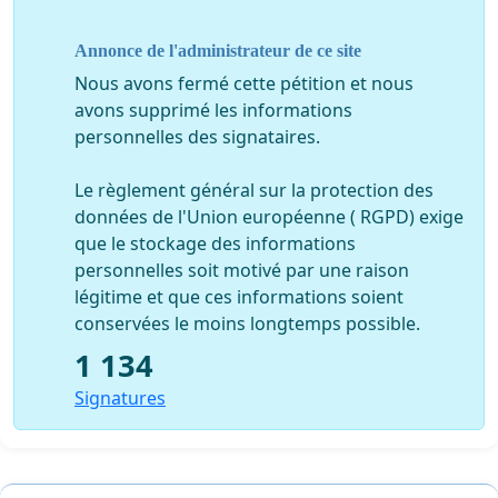
En conséquence, une pétition en soutien à nos
Annonce de l'administrateur de ce site
collègues sera diffusée.
Nous avons fermé cette pétition et nous
Nous sollicitons une intercession de votre part et nous
avons supprimé les informations
vous saurons gré de tout ce que vous pourrez
personnelles des signataires.
entreprendre en vue de l’annulation de ces décisions et
du renouvellement des deux détachements de nos
Le règlement général sur la protection des
collègues une nouvelle durée de trois ans.
données de l'Union européenne ( RGPD) exige
que le stockage des informations
Veuillez agréer, Monsieur le Directeur, l’expression de
personnelles soit motivé par une raison
nos salutations les plus respectueuses,
légitime et que ces informations soient
Le bureau de la FSU du LFC
conservées le moins longtemps possible.
1 134
Signatures