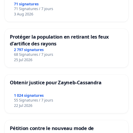
bediening van de wijken Strombeek en Het
71 signatures
71 Signatures / 7 jours
Voor
3 Aug 2026
Protéger la population en retirant les feux
d’artifice des rayons
2 797 signatures
68 Signatures / 7 jours
25 Jul 2026
Obtenir justice pour Zayneb-Cassandra
1 024 signatures
55 Signatures / 7 jours
22 Jul 2026
Pétition contre le nouveau mode de