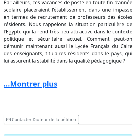
Par ailleurs, ces vacances de poste en toute fin d’année
scolaire placeraient l’établissement dans une impasse
en termes de recrutement de professeurs des écoles
résidents. Nous rappelons la situation particulière de
l’Egypte qui la rend très peu attractive dans le contexte
politique et sécuritaire actuel. Comment peut-on
démunir maintenant aussi le Lycée Français du Caire
des enseignants, titulaires résidents dans le pays, qui
lui assurent la stabilité dans la qualité pédagogique ?
Nous déplorons aussi l’absence de communication et le
manque de transparence sur les démarches
...Montrer plus
entreprises par l’AEFE auprès du ministère et des
académies concernées. Ceci entraîne un profond
désarroi et une grande inquiétude de la communauté
scolaire, directement concernée par cette situation, et
nous place dans une grande incertitude face au
Contacter l’auteur de la pétition
traitement qui sera réservé aux résidents titulaires de
l’AEFE à l’avenir.