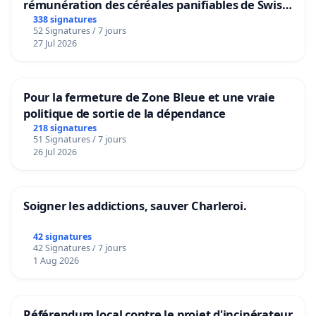
rémunération des céréales panifiables de Swiss
granum basé sur la teneur en protéines
338 signatures
52 Signatures / 7 jours
27 Jul 2026
Pour la fermeture de Zone Bleue et une vraie
politique de sortie de la dépendance
218 signatures
51 Signatures / 7 jours
26 Jul 2026
Soigner les addictions, sauver Charleroi.
42 signatures
42 Signatures / 7 jours
1 Aug 2026
Référendum local contre le projet d'incinérateur