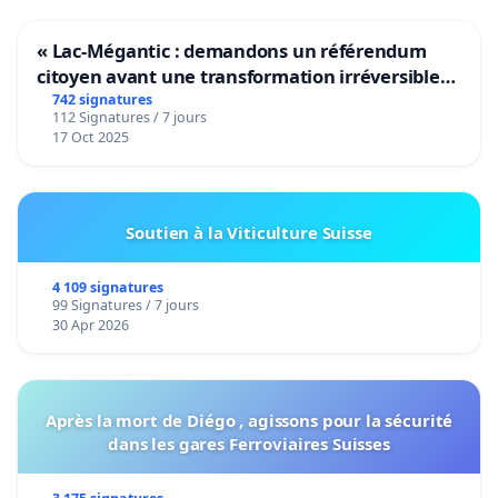
« Lac-Mégantic : demandons un référendum
citoyen avant une transformation irréversible
de notre territoire »
742 signatures
112 Signatures / 7 jours
17 Oct 2025
Soutien à la Viticulture Suisse
4 109 signatures
99 Signatures / 7 jours
30 Apr 2026
Après la mort de Diégo , agissons pour la sécurité
dans les gares Ferroviaires Suisses