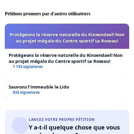
adopte un nouveau chien devrait être obligatoire pour
tous et aiderait à diminuer les risques liés à l'inconfort
Pétitions promues par d'autres utilisateurs
que peut ressentir un chien dans un cadre familial.
En conclusion, nous vous invitons à signer cette
Protégeons la réserve naturelle du Kinsendael! Non
pétition afin d'abolir ce règlement qui va à l'encontre
au projet mégalo du Centre sportif Le Roseau!
des droits qu'ils ont obtenu. Le BSL est du racisme qui
n'a pas lieu d'être en 2016, en prenant en considération
Protégeons la réserve naturelle du Kinsendael! Non
au projet mégalo du Centre sportif Le Roseau!
le nouveau statut juridique de l'animal.
1 133 signatures
Une cause de l'organisme à but non lucratif
Protection
Sauvons l'immeuble le Lido
832 signatures
Pit Bulls
- Québec, Canada
Protection Pit Bulls
protection.pitbulls@gmail.com
LANCEZ VOTRE PROPRE PÉTITION
Y a-t-il quelque chose que vous
Montréal, Québec