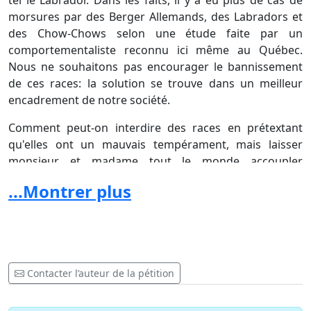
morsures par des Berger Allemands, des Labradors et
des Chow-Chows selon une étude faite par un
comportementaliste reconnu ici même au Québec.
Nous ne souhaitons pas encourager le bannissement
de ces races: la solution se trouve dans un meilleur
encadrement de notre société.
Comment peut-on interdire des races en prétextant
qu'elles ont un mauvais tempérament, mais laisser
monsieur et madame tout le monde accoupler
n'importe quoi et n'importe comment? Un éleveur ne
...Montrer plus
reproduit pas seulement un standard physique, mais
bien aussi un tempérament spécifique. Prenons
exemple sur le Américain Pit Bull Terrier (surnommé
''Pit Bull'') : tout au long de sa création, les éleveurs ont
mis un point d'honneur à créer le compagnon idéal
Contacter l’auteur de la pétition
pour l'Homme. Aucun cas de morsure d'un Américain
Pit Bull Terrier enregistré dans un club canin (dit pure
race) n'a été déclaré sur le territoire Québécois et