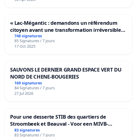
« Lac-Mégantic : demandons un référendum
citoyen avant une transformation irréversible
de notre territoire »
748 signatures
85 Signatures / 7 jours
17 Oct 2025
SAUVONS LE DERNIER GRAND ESPACE VERT DU
NORD DE CHENE-BOUGERIES
169 signatures
84 Signatures / 7 jours
27 Jul 2026
Pour une desserte STIB des quartiers de
Stroombeek et Beauval - Voor een MIVB-
bediening van de wijken Strombeek en Het
83 signatures
83 Signatures / 7 jours