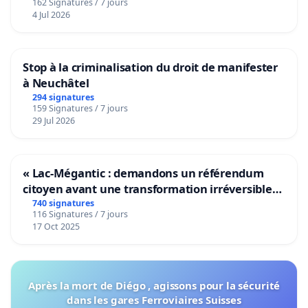
162 Signatures / 7 jours
4 Jul 2026
Stop à la criminalisation du droit de manifester
à Neuchâtel
294 signatures
159 Signatures / 7 jours
29 Jul 2026
« Lac-Mégantic : demandons un référendum
citoyen avant une transformation irréversible
de notre territoire »
740 signatures
116 Signatures / 7 jours
17 Oct 2025
Après la mort de Diégo , agissons pour la sécurité
dans les gares Ferroviaires Suisses