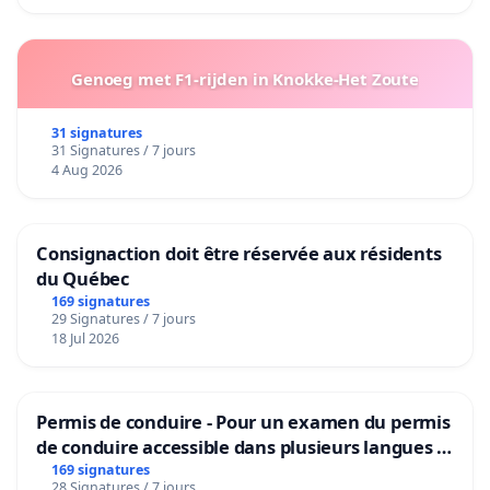
Genoeg met F1-rijden in Knokke-Het Zoute
31 signatures
31 Signatures / 7 jours
4 Aug 2026
Consignaction doit être réservée aux résidents
du Québec
169 signatures
29 Signatures / 7 jours
18 Jul 2026
Permis de conduire - Pour un examen du permis
de conduire accessible dans plusieurs langues à
Bruxelles
169 signatures
28 Signatures / 7 jours