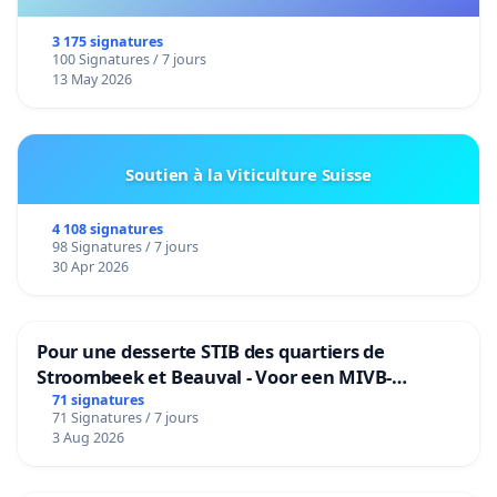
3 175 signatures
100 Signatures / 7 jours
13 May 2026
Soutien à la Viticulture Suisse
4 108 signatures
98 Signatures / 7 jours
30 Apr 2026
Pour une desserte STIB des quartiers de
Stroombeek et Beauval - Voor een MIVB-
bediening van de wijken Strombeek en Het
71 signatures
71 Signatures / 7 jours
Voor
3 Aug 2026