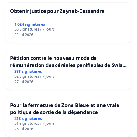
Obtenir justice pour Zayneb-Cassandra
1 024 signatures
56 Signatures / 7 jours
22 Jul 2026
Pétition contre le nouveau mode de
rémunération des céréales panifiables de Swiss
granum basé sur la teneur en protéines
338 signatures
52 Signatures / 7 jours
27 Jul 2026
Pour la fermeture de Zone Bleue et une vraie
politique de sortie de la dépendance
218 signatures
51 Signatures / 7 jours
26 Jul 2026