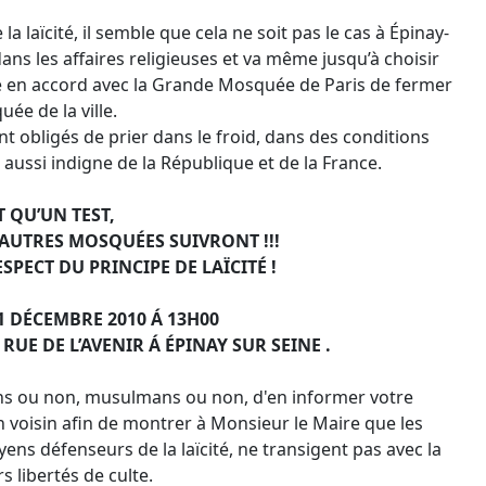
 la laïcité, il semble que cela ne soit pas le cas à Épinay-
ns les affaires religieuses et va même jusqu’à choisir
idé en accord avec la Grande Mosquée de Paris de fermer
ée de la ville.
 obligés de prier dans le froid, dans des conditions
aussi indigne de la République et de la France.
T QU’UN TEST,
’AUTRES MOSQUÉES SUIVRONT !!!
PECT DU PRINCIPE DE LAÏCITÉ !
 DÉCEMBRE 2010 Á 13H00
RUE DE L’AVENIR Á ÉPINAY
SUR SEINE .
ns ou non, musulmans ou non, d'en informer votre
voisin afin de montrer à Monsieur le Maire que les
ens défenseurs de la laïcité, ne transigent pas avec la
s libertés de culte.