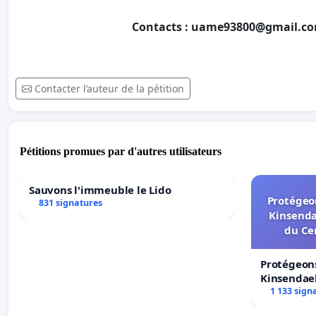
Contacts :
uame93800@gmail.c
Contacter l’auteur de la pétition
Pétitions promues par d'autres utilisateurs
Sauvons l'immeuble le Lido
Protégeon
831 signatures
Kinsenda
du Ce
Protégeons
Kinsendael
Centre spo
1 133 sign