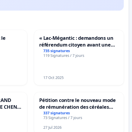
 le
« Lac-Mégantic : demandons un
référendum citoyen avant une
transformation irréversible de
735 signatures
119 Signatures / 7 jours
notre territoire »
17 Oct 2025
RAND
Pétition contre le nouveau mode
E CHENE-
de rémunération des céréales
panifiables de Swiss granum basé
337 signatures
73 Signatures / 7 jours
sur la teneur en protéines
27 Jul 2026