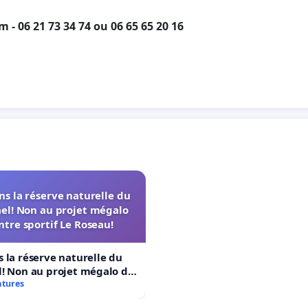
om
- 06 21 73 34 74 ou 06 65 65 20 16
s la réserve naturelle du
el! Non au projet mégalo
ntre sportif Le Roseau!
 la réserve naturelle du
! Non au projet mégalo du
rtif Le Roseau!
atures