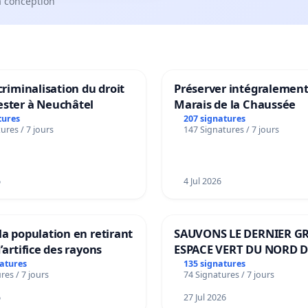
a conception
 criminalisation du droit
Préserver intégralement
ester à Neuchâtel
Marais de la Chaussée
tures
207 signatures
ures / 7 jours
147 Signatures / 7 jours
6
4 Jul 2026
la population en retirant
SAUVONS LE DERNIER G
’artifice des rayons
ESPACE VERT DU NORD D
BOUGERIES
natures
135 signatures
res / 7 jours
74 Signatures / 7 jours
6
27 Jul 2026