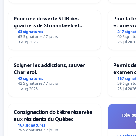
Pour une desserte STIB des
Pour la f
quartiers de Stroombeek et
et une vr
Beauval - Voor een MIVB-
la dépen
63 signatures
217 signa
63 Signatures / 7 jours
60 Signatu
bediening van de wijken
3 Aug 2026
26 Jul 202
Strombeek en Het Voor
Soigner les addictions, sauver
Permis de
Charleroi.
examen d
accessibl
42 signatures
167 signa
42 Signatures / 7 jours
39 Signatu
à Bruxell
1 Aug 2026
25 Jul 202
Consignaction doit être réservée
Révise
aux résidents du Québec
167 signatures
29 Signatures / 7 jours