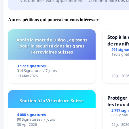
Vos données vous appartiennent
Confidentialité dès l
Autres pétitions qui pourraient vous intéresser
Stop à la
Après la mort de Diégo , agissons
de manif
pour la sécurité dans les gares
291 signa
Ferroviaires Suisses
190 Signat
3 172 signatures
314 Signatures / 7 jours
13 May 2026
29 Jul 202
Protéger 
Soutien à la Viticulture Suisse
les feux d
2 797 sig
4 088 signatures
85 Signatu
90 Signatures / 7 jours
30 Apr 2026
25 Jul 202