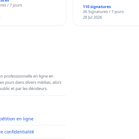
tures
décisionnelles de l'
res / 7 jours
110 signatures
26 Signatures / 7 jours
6
28 Jul 2026
n professionnelle en ligne en
es jours dans divers médias, alors
ublic et par les décideurs.
pétition en ligne
de confidentialité