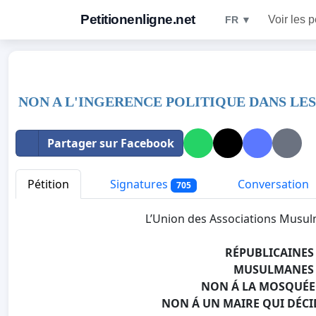
Petitionenligne.net
Voir les p
FR ▼
NON A L'INGERENCE POLITIQUE DANS LE
Partager sur Facebook
Pétition
Signatures
Conversation
705
L’Union des Associations Musul
RÉPUBLICAINES 
MUSULMANES 
NON Á LA MOSQUÉE D
NON Á UN MAIRE QUI DÉCI