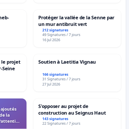
neb-
Protéger la vallée de la Senne par
un mur antibruit vert
212 signatures
49 Signatures / 7 jours
16 Jul 2026
le projet
Soutien à Laetitia Vignau
r-Seine
166 signatures
31 Signatures / 7 jours
27 Jul 2026
S'opposer au projet de
s ajoutés
construction au Seignus Haut
de la
143 signatures
'attention
22 Signatures / 7 jours
 instances