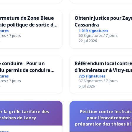
ermeture de Zone Bleue
Obtenir justice pour Zay
aie politique de sortie de
Cassandra
dance
tures
1 019 signatures
res / 7 jours
60 Signatures / 7 jours
6
22 Jul 2026
 conduire - Pour un
Référendum local contre 
u permis de conduire
d'incinérateur à Vitry-su
e dans plusieurs langues
tures
725 signatures
res / 7 jours
37 Signatures / 7 jours
es
6
5 Jul 2026
r la grille tarifaire des
Pétition contre les frai
crèches de Lancy
pour l'encadrement 
préparation des thèses à l
de l'administration et des