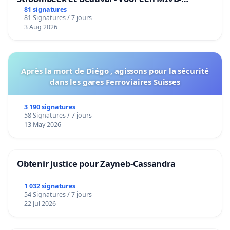
bediening van de wijken Strombeek en Het
81 signatures
81 Signatures / 7 jours
Voor
3 Aug 2026
Après la mort de Diégo , agissons pour la sécurité
dans les gares Ferroviaires Suisses
3 190 signatures
58 Signatures / 7 jours
13 May 2026
Obtenir justice pour Zayneb-Cassandra
1 032 signatures
54 Signatures / 7 jours
22 Jul 2026