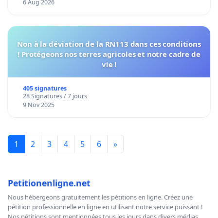
6 Aug 2026
Non à la déviation de la RN113 dans ces conditions
! Protégeons nos terres agricoles et notre cadre de
vie !
405 signatures
28 Signatures / 7 jours
9 Nov 2025
1
2
3
4
5
6
»
Petitionenligne.net
Nous hébergeons gratuitement les pétitions en ligne. Créez une
pétition professionnelle en ligne en utilisant notre service puissant !
Nos pétitions sont mentionnées tous les jours dans divers médias,