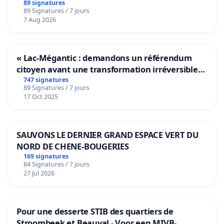
89 signatures
89 Signatures / 7 jours
7 Aug 2026
« Lac-Mégantic : demandons un référendum
citoyen avant une transformation irréversible
de notre territoire »
747 signatures
89 Signatures / 7 jours
17 Oct 2025
SAUVONS LE DERNIER GRAND ESPACE VERT DU
NORD DE CHENE-BOUGERIES
169 signatures
84 Signatures / 7 jours
27 Jul 2026
Pour une desserte STIB des quartiers de
Stroombeek et Beauval - Voor een MIVB-