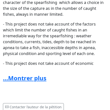
character of the spearfishing
which allows a choice in
the size of the capture as in the number of caught
fishes, always in manner limited.
- This project does not take account of the factors
which limit the number of caught fishes in an
irremediable way for the spearfishing : weather
conditions, currents, tides, depth to be reached in
apnea to take a fish, inaccessible depths in apnea,
physical condition and sporting level of each one.
- This project does not take account of economic
activity which depends on spearfishing
and of
employment which results from this
...Montrer plus
However, conscious of the importance to protect the
renewal from stocks of sea bass, I am favorable to
prohibition to fish the sea bass for the period of
reproduction concerning the fishing season
Contacter l’auteur de la pétition
professional and the fishing season, in the same way a