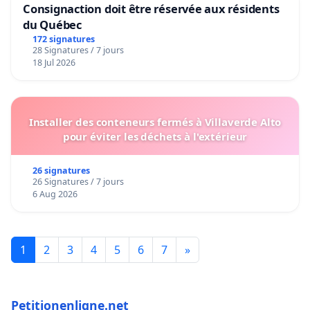
Consignaction doit être réservée aux résidents
du Québec
172 signatures
28 Signatures / 7 jours
18 Jul 2026
Installer des conteneurs fermés à Villaverde Alto
pour éviter les déchets à l'extérieur
26 signatures
26 Signatures / 7 jours
6 Aug 2026
1
2
3
4
5
6
7
»
Petitionenligne.net