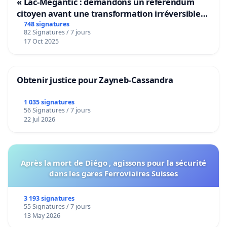
« Lac-Mégantic : demandons un référendum
citoyen avant une transformation irréversible
de notre territoire »
748 signatures
82 Signatures / 7 jours
17 Oct 2025
Obtenir justice pour Zayneb-Cassandra
1 035 signatures
56 Signatures / 7 jours
22 Jul 2026
Après la mort de Diégo , agissons pour la sécurité
dans les gares Ferroviaires Suisses
3 193 signatures
55 Signatures / 7 jours
13 May 2026