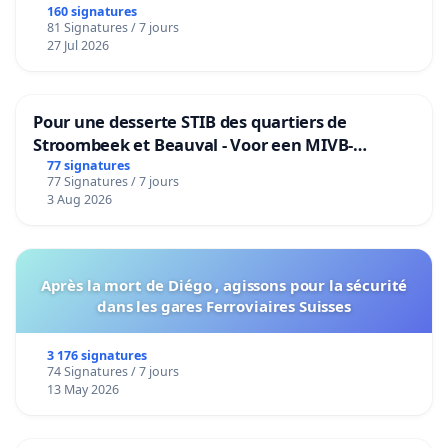
160 signatures
81 Signatures / 7 jours
27 Jul 2026
Pour une desserte STIB des quartiers de
Stroombeek et Beauval - Voor een MIVB-
bediening van de wijken Strombeek en Het
77 signatures
77 Signatures / 7 jours
Voor
3 Aug 2026
Après la mort de Diégo , agissons pour la sécurité
dans les gares Ferroviaires Suisses
3 176 signatures
74 Signatures / 7 jours
13 May 2026