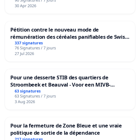
90 Signatures / 7 jours
30 Apr 2026
Pétition contre le nouveau mode de
rémunération des céréales panifiables de Swiss
granum basé sur la teneur en protéines
337 signatures
76 Signatures / 7 jours
27 Jul 2026
Pour une desserte STIB des quartiers de
Stroombeek et Beauval - Voor een MIVB-
bediening van de wijken Strombeek en Het
63 signatures
63 Signatures / 7 jours
Voor
3 Aug 2026
Pour la fermeture de Zone Bleue et une vraie
politique de sortie de la dépendance
217 signatures