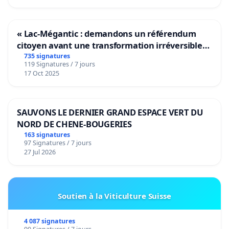
« Lac-Mégantic : demandons un référendum
citoyen avant une transformation irréversible
de notre territoire »
735 signatures
119 Signatures / 7 jours
17 Oct 2025
SAUVONS LE DERNIER GRAND ESPACE VERT DU
NORD DE CHENE-BOUGERIES
163 signatures
97 Signatures / 7 jours
27 Jul 2026
Soutien à la Viticulture Suisse
4 087 signatures