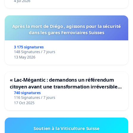
4 Jul 2026
Après la mort de Diégo , agissons pour la sécurité
dans les gares Ferroviaires Suisses
3 175 signatures
148 Signatures / 7 jours
13 May 2026
« Lac-Mégantic : demandons un référendum
citoyen avant une transformation irréversible
de notre territoire »
740 signatures
116 Signatures / 7 jours
17 Oct 2025
Soutien à la Viticulture Suisse