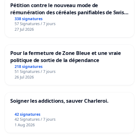
Pétition contre le nouveau mode de
rémunération des céréales panifiables de Swiss
granum basé sur la teneur en protéines
338 signatures
57 Signatures / 7 jours
27 Jul 2026
Pour la fermeture de Zone Bleue et une vraie
politique de sortie de la dépendance
218 signatures
51 Signatures / 7 jours
26 Jul 2026
Soigner les addictions, sauver Charleroi.
42 signatures
42 Signatures / 7 jours
1 Aug 2026