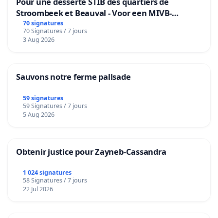
Pour une desserte STIB des quartiers de
Stroombeek et Beauval - Voor een MIVB-
bediening van de wijken Strombeek en Het
70 signatures
70 Signatures / 7 jours
Voor
3 Aug 2026
Sauvons notre ferme pallsade
59 signatures
59 Signatures / 7 jours
5 Aug 2026
Obtenir justice pour Zayneb-Cassandra
1 024 signatures
58 Signatures / 7 jours
22 Jul 2026