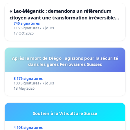
« Lac-Mégantic : demandons un référendum
citoyen avant une transformation irréversible
de notre territoire »
740 signatures
116 Signatures / 7 jours
17 Oct 2025
Après la mort de Diégo , agissons pour la sécurité
dans les gares Ferroviaires Suisses
3 175 signatures
100 Signatures / 7 jours
13 May 2026
Soutien à la Viticulture Suisse
4 108 signatures