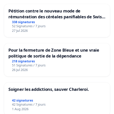
Pétition contre le nouveau mode de
rémunération des céréales panifiables de Swiss
granum basé sur la teneur en protéines
338 signatures
52 Signatures / 7 jours
27 Jul 2026
Pour la fermeture de Zone Bleue et une vraie
politique de sortie de la dépendance
218 signatures
51 Signatures / 7 jours
26 Jul 2026
Soigner les addictions, sauver Charleroi.
42 signatures
42 Signatures / 7 jours
1 Aug 2026