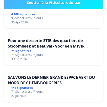
Soutien à la Viticulture Suisse
4 108 signatures
98 Signatures / 7 jours
30 Apr 2026
Pour une desserte STIB des quartiers de
Stroombeek et Beauval - Voor een MIVB-
bediening van de wijken Strombeek en Het
71 signatures
71 Signatures / 7 jours
Voor
3 Aug 2026
SAUVONS LE DERNIER GRAND ESPACE VERT DU
NORD DE CHENE-BOUGERIES
148 signatures
71 Signatures / 7 jours
27 Jul 2026