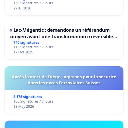
159 Signatures / 7 jours
29 Jul 2026
« Lac-Mégantic : demandons un référendum
citoyen avant une transformation irréversible
de notre territoire »
740 signatures
116 Signatures / 7 jours
17 Oct 2025
Après la mort de Diégo , agissons pour la sécurité
dans les gares Ferroviaires Suisses
3 175 signatures
100 Signatures / 7 jours
13 May 2026