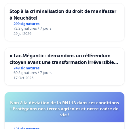
Stop à la criminalisation du droit de manifester
à Neuchâtel
299 signatures
72 Signatures / 7 jours
29 Jul 2026
« Lac-Mégantic : demandons un référendum
citoyen avant une transformation irréversible
de notre territoire »
749 signatures
69 Signatures / 7 jours
17 Oct 2025
Non à la déviation de la RN113 dans ces conditions
! Protégeons nos terres agricoles et notre cadre de
vie !
425 signatures