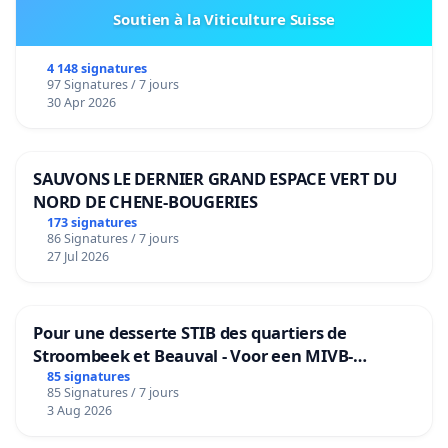
Soutien à la Viticulture Suisse
4 148 signatures
97 Signatures / 7 jours
30 Apr 2026
SAUVONS LE DERNIER GRAND ESPACE VERT DU
NORD DE CHENE-BOUGERIES
173 signatures
86 Signatures / 7 jours
27 Jul 2026
Pour une desserte STIB des quartiers de
Stroombeek et Beauval - Voor een MIVB-
bediening van de wijken Strombeek en Het
85 signatures
85 Signatures / 7 jours
Voor
3 Aug 2026