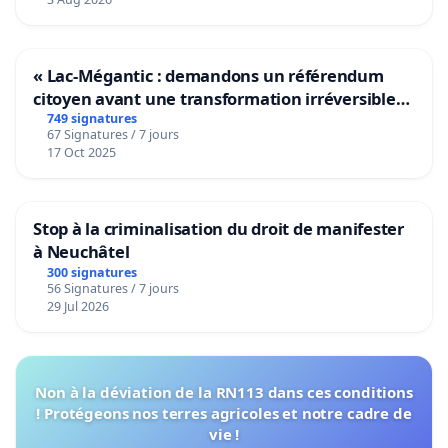
« Lac-Mégantic : demandons un référendum
citoyen avant une transformation irréversible
de notre territoire »
749 signatures
67 Signatures / 7 jours
17 Oct 2025
Stop à la criminalisation du droit de manifester
à Neuchâtel
300 signatures
56 Signatures / 7 jours
29 Jul 2026
Non à la déviation de la RN113 dans ces conditions
! Protégeons nos terres agricoles et notre cadre de
vie !