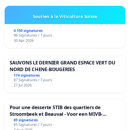
Soutien à la Viticulture Suisse
4 150 signatures
96 Signatures / 7 jours
30 Apr 2026
SAUVONS LE DERNIER GRAND ESPACE VERT DU
NORD DE CHENE-BOUGERIES
174 signatures
87 Signatures / 7 jours
27 Jul 2026
Pour une desserte STIB des quartiers de
Stroombeek et Beauval - Voor een MIVB-
bediening van de wijken Strombeek en Het
85 signatures
85 Signatures / 7 jours
Voor
3 Aug 2026