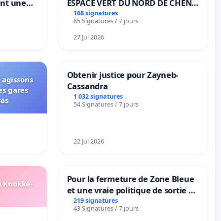
ant une
ESPACE VERT DU NORD DE CHENE-
ible de
BOUGERIES
168 signatures
85 Signatures / 7 jours
27 Jul 2026
Obtenir justice pour Zayneb-
 agissons
Cassandra
es gares
1 032 signatures
ses
54 Signatures / 7 jours
22 Jul 2026
Pour la fermeture de Zone Bleue
n Knokke-
et une vraie politique de sortie de
la dépendance
219 signatures
43 Signatures / 7 jours