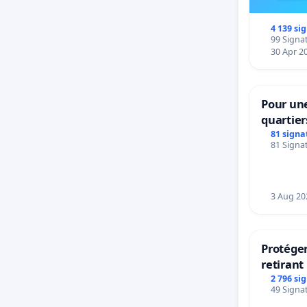
4 139 si
99 Signat
30 Apr 2
Pour une
quartier
Beauval 
81 signa
81 Signat
bedieni
Strombe
3 Aug 20
Protéger
retirant 
rayons
2 796 si
49 Signat