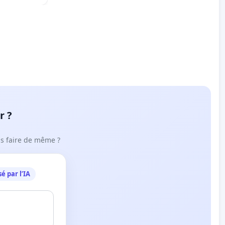
r ?
ous faire de même ?
é par l’IA