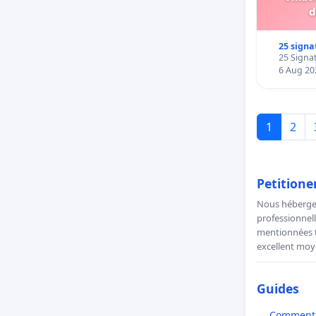
d
25 signa
25 Signat
6 Aug 20
1
2
Petitione
Nous hébergeo
professionnell
mentionnées to
excellent moye
Guides
Comment l