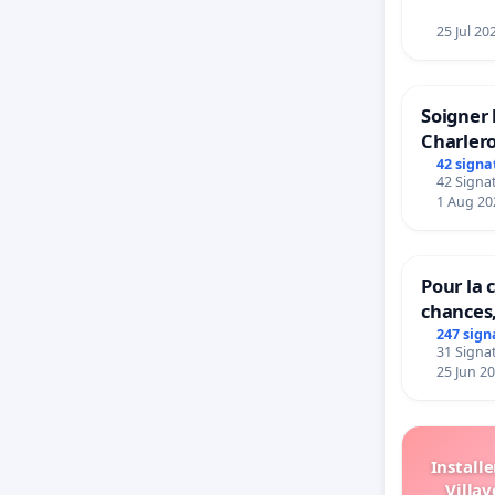
25 Jul 20
Soigner 
Charlero
42 signa
42 Signat
1 Aug 20
Pour la c
chances,
247 sign
31 Signat
25 Jun 2
Install
Villav