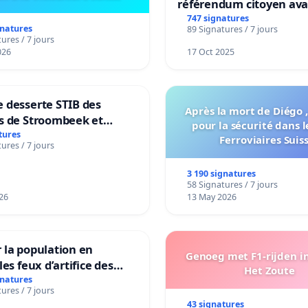
référendum citoyen av
transformation irrévers
747 signatures
gnatures
89 Signatures / 7 jours
notre territoire »
ures / 7 jours
026
17 Oct 2025
 desserte STIB des
Après la mort de Diégo ,
s de Stroombeek et
pour la sécurité dans l
- Voor een MIVB-
tures
Ferroviaires Suis
ures / 7 jours
ng van de wijken
ek en Het Voor
3 190 signatures
58 Signatures / 7 jours
26
13 May 2026
 la population en
Genoeg met F1-rijden i
les feux d’artifice des
Het Zoute
gnatures
ures / 7 jours
43 signatures