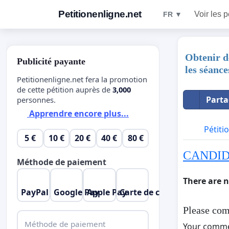
Petitionenligne.net
Voir les p
FR ▼
Obtenir de
Publicité payante
les séance
Petitionenligne.net fera la promotion
de cette pétition auprès de
3,000
Parta
personnes.
Apprendre encore plus...
Pétiti
5 €
10 €
20 €
40 €
80 €
CANDIDA
Méthode de paiement
There are 
PayPal
Google Pay
Apple Pay
Carte de crédit
Please com
Méthode de paiement
Your comm