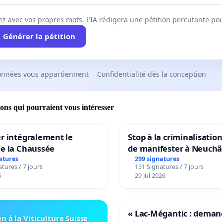
ez avec vos propres mots. L’IA rédigera une pétition percutante po
Générer la pétition
onnées vous appartiennent
Confidentialité dès la conception
ions qui pourraient vous intéresser
r intégralement le
Stop à la criminalisation
de la Chaussée
de manifester à Neuchâ
atures
299 signatures
tures / 7 jours
151 Signatures / 7 jours
6
29 Jul 2026
« Lac-Mégantic : dema
n à la Viticulture Suisse