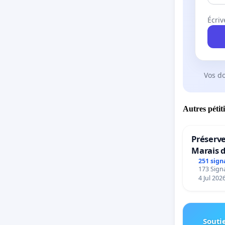
Écriv
Vos d
Autres pétit
Préserve
Marais 
251 sign
173 Signa
4 Jul 202
Soutie