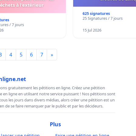
échets à l'extérieur
625 signatures
25 Signatures / 7 jours
tures
ures / 7 jours
26
15 Jul 2026
3
4
5
6
7
»
nligne.net
ns gratuitement les pétitions en ligne. Créez une pétition
e en ligne en utilisant notre service puissant ! Nos pétitions sont
us les jours dans divers médias, alors créer une pétition est un
n de se faire remarquer par le public et par les décideurs.
Plus
ancer une pétition
Faire une pétition en ligne