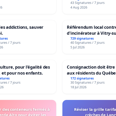
43 Signatures / 7 jours
26
4 Aug 2026
les addictions, sauver
Référendum local contre
i.
d'incinérateur à Vitry-s
tures
729 signatures
ures / 7 jours
40 Signatures / 7 jours
26
5 Jul 2026
ulture, pour l'égalité des
Consignaction doit être
 et pour nos enfants.
aux résidents du Québe
atures
172 signatures
ures / 7 jours
30 Signatures / 7 jours
026
18 Jul 2026
er des conteneurs fermés à
Réviser la grille tarif
erde Alto pour éviter les
crèches de Lanc