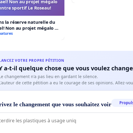
ael! Non au projet mégalo
ntre sportif Le Roseau!
s la réserve naturelle du
l! Non au projet mégalo du
ortif Le Roseau!
natures
LANCEZ VOTRE PROPRE PÉTITION
Y a-t-il quelque chose que vous voulez change
Le changement n'a pas lieu en gardant le silence.
L'auteur de cette pétition a eu le courage de ses opinions. Allez-v
Propuls
rivez le changement que vous souhaitez voir