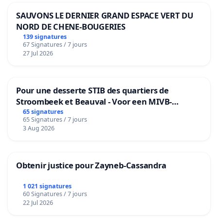
SAUVONS LE DERNIER GRAND ESPACE VERT DU
NORD DE CHENE-BOUGERIES
139 signatures
67 Signatures / 7 jours
27 Jul 2026
Pour une desserte STIB des quartiers de
Stroombeek et Beauval - Voor een MIVB-
bediening van de wijken Strombeek en Het
65 signatures
65 Signatures / 7 jours
Voor
3 Aug 2026
Obtenir justice pour Zayneb-Cassandra
1 021 signatures
60 Signatures / 7 jours
22 Jul 2026