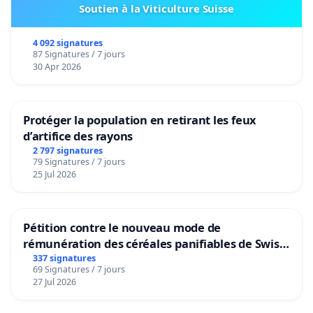
Soutien à la Viticulture Suisse
4 092 signatures
87 Signatures / 7 jours
30 Apr 2026
Protéger la population en retirant les feux
d’artifice des rayons
2 797 signatures
79 Signatures / 7 jours
25 Jul 2026
Pétition contre le nouveau mode de
rémunération des céréales panifiables de Swiss
granum basé sur la teneur en protéines
337 signatures
69 Signatures / 7 jours
27 Jul 2026