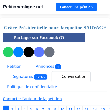
Petitionenligne.net
Lancer une pétition
Grâce Présidentielle pour Jacqueline SAUVAGE
Partager sur Facebook (7)
Pétition
Annonces
1
Signatures
Conversation
10 472
Politique de confidentialité
Contacter l'auteur de la pétition
1
2
3
4
5
6
7
8
9
10
11
12
13
14
15