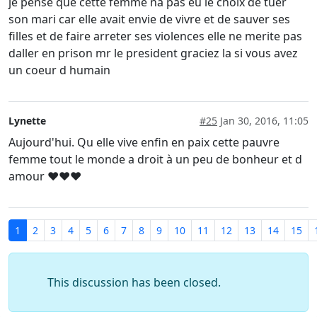
je pense que cette femme na pas eu le choix de tuer
son mari car elle avait envie de vivre et de sauver ses
filles et de faire arreter ses violences elle ne merite pas
daller en prison mr le president graciez la si vous avez
un coeur d humain
Lynette
#25
Jan 30, 2016, 11:05
Aujourd'hui. Qu elle vive enfin en paix cette pauvre
femme tout le monde a droit à un peu de bonheur et d
amour ❤️❤️❤️
1
2
3
4
5
6
7
8
9
10
11
12
13
14
15
This discussion has been closed.