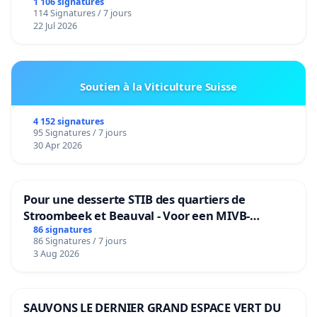
1 106 signatures
114 Signatures / 7 jours
22 Jul 2026
Soutien à la Viticulture Suisse
4 152 signatures
95 Signatures / 7 jours
30 Apr 2026
Pour une desserte STIB des quartiers de
Stroombeek et Beauval - Voor een MIVB-
bediening van de wijken Strombeek en Het
86 signatures
86 Signatures / 7 jours
Voor
3 Aug 2026
SAUVONS LE DERNIER GRAND ESPACE VERT DU