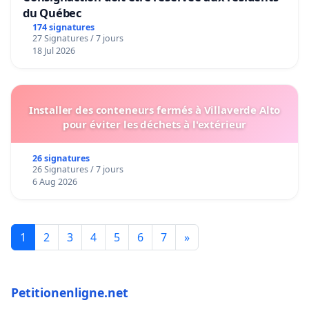
du Québec
174 signatures
27 Signatures / 7 jours
18 Jul 2026
Installer des conteneurs fermés à Villaverde Alto
pour éviter les déchets à l'extérieur
26 signatures
26 Signatures / 7 jours
6 Aug 2026
1
2
3
4
5
6
7
»
Petitionenligne.net