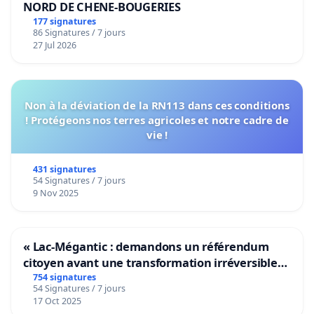
NORD DE CHENE-BOUGERIES
177 signatures
86 Signatures / 7 jours
27 Jul 2026
Non à la déviation de la RN113 dans ces conditions
! Protégeons nos terres agricoles et notre cadre de
vie !
431 signatures
54 Signatures / 7 jours
9 Nov 2025
« Lac-Mégantic : demandons un référendum
citoyen avant une transformation irréversible
de notre territoire »
754 signatures
54 Signatures / 7 jours
17 Oct 2025